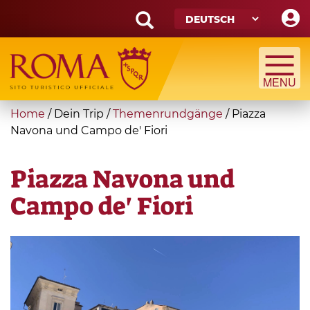
Skip
to
main
Search
content
form
Suche
You
Home
/
Dein Trip
/
Themenrundgänge
/
Piazza
are
Navona und Campo de' Fiori
here
Piazza Navona und
Campo de' Fiori