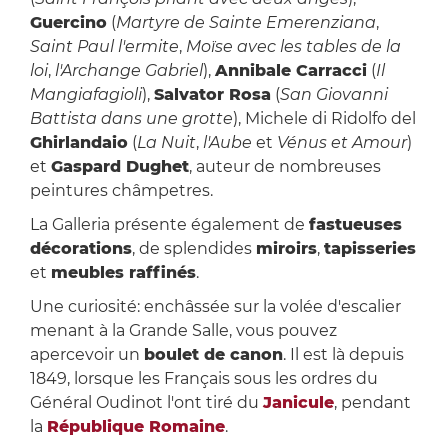
Guercino
(
Martyre de Sainte Emerenziana
,
Saint Paul l'ermite
,
Moïse avec les tables de la
loi
,
l'Archange Gabriel
),
Annibale Carracci
(
Il
Mangiafagioli
),
Salvator Rosa
(
San Giovanni
Battista dans une grotte
), Michele di Ridolfo del
Ghirlandaio
(
La Nuit
,
l'Aube
et
Vénus et Amour
)
et
Gaspard Dughet
, auteur de nombreuses
peintures châmpetres.
La Galleria présente également de
fastueuses
décorations
, de splendides
miroirs
,
tapisseries
et
meubles raffinés
.
Une curiosité: enchâssée sur la volée d'escalier
menant à la Grande Salle, vous pouvez
apercevoir un
boulet de canon
. Il est là depuis
1849, lorsque les Français sous les ordres du
Général Oudinot l'ont tiré du
Janicule
, pendant
la
République Romaine
.