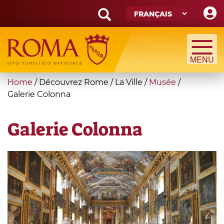
Skip
to
main
Search
content
form
Recherche
You
Home
/
Découvrez Rome
/
La Ville
/
Musée
/
are
Galerie Colonna
here
Galerie Colonna