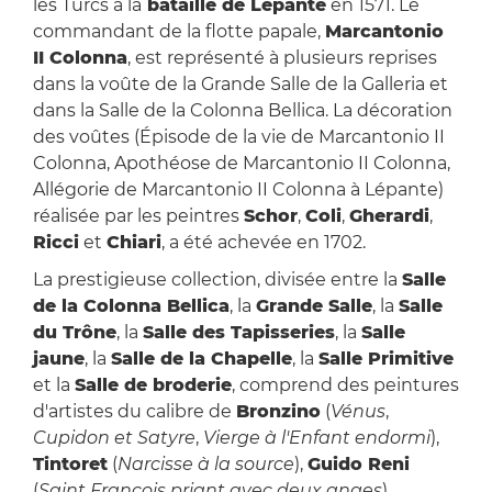
les Turcs à la
bataille de Lépante
en 1571. Le
commandant de la flotte papale,
Marcantonio
II Colonna
, est représenté à plusieurs reprises
dans la voûte de la Grande Salle de la Galleria et
dans la Salle de la Colonna Bellica. La décoration
des voûtes (Épisode de la vie de Marcantonio II
Colonna, Apothéose de Marcantonio II Colonna,
Allégorie de Marcantonio II Colonna à Lépante)
réalisée par les peintres
Schor
,
Coli
,
Gherardi
,
Ricci
et
Chiari
, a été achevée en 1702.
La prestigieuse collection, divisée entre la
Salle
de la Colonna Bellica
, la
Grande Salle
, la
Salle
du Trône
, la
Salle des Tapisseries
, la
Salle
jaune
, la
Salle de la Chapelle
, la
Salle Primitive
et la
Salle de broderie
, comprend des peintures
d'artistes du calibre de
Bronzino
(
Vénus
,
Cupidon et Satyre
,
Vierge à l'Enfant endormi
),
Tintoret
(
Narcisse à la source
),
Guido Reni
(
Saint François priant avec deux anges
),