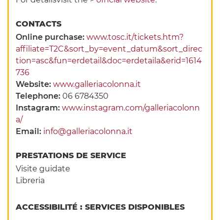
CONTACTS
Online purchase:
www.tosc.it/tickets.htm?
affiliate=T2C&sort_by=event_datum&sort_direc
tion=asc&fun=erdetail&doc=erdetaila&erid=1614
736
Website:
www.galleriacolonna.it
Telephone:
06 6784350
Instagram:
www.instagram.com/galleriacolonn
a/
Email:
info@galleriacolonna.it
PRESTATIONS DE SERVICE
Visite guidate
Libreria
ACCESSIBILITÉ : SERVICES DISPONIBLES