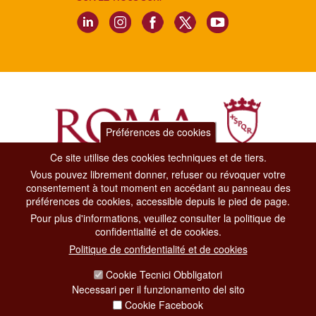
Préférences de cookies
Ce site utilise des cookies techniques et de tiers.
Vous pouvez librement donner, refuser ou révoquer votre
Dipartimento Grandi Eventi, Sport, Turismo e Moda.
consentement à tout moment en accédant au panneau des
Via di San Basilio, 51
préférences de cookies, accessible depuis le pied de page.
00187 Roma
Pour plus d'informations, veuillez consulter la politique de
confidentialité et de cookies.
CONTACT CENTER TEL. 06 06 08
Politique de confidentialité et de cookies
CONTATTA LA REDAZIONE
Cookie Tecnici Obbligatori
Necessari per il funzionamento del sito
Cookie Facebook
PRIVACY