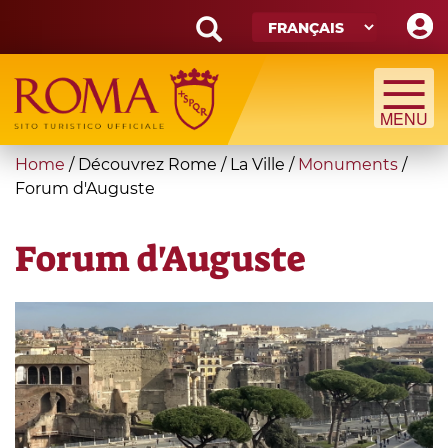
Skip
to
main
Search
content
form
Recherche
You
Home
/
Découvrez Rome
/
La Ville
/
Monuments
/
are
Forum d'Auguste
here
Forum d'Auguste