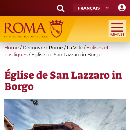
Skip
to
main
Search
content
form
Recherche
You
Home
/
Découvrez Rome
/
La Ville
/
Eglises et
are
basiliques
/
Église de San Lazzaro in Borgo
here
Église de San Lazzaro in
Borgo