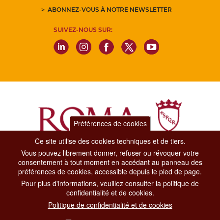
ABONNEZ-VOUS À NOTRE NEWSLETTER
SUIVEZ-NOUS SUR:
Préférences de cookies
Ce site utilise des cookies techniques et de tiers.
Vous pouvez librement donner, refuser ou révoquer votre
Dipartimento Grandi Eventi, Sport, Turismo e Moda.
consentement à tout moment en accédant au panneau des
Via di San Basilio, 51
préférences de cookies, accessible depuis le pied de page.
00187 Roma
Pour plus d'informations, veuillez consulter la politique de
confidentialité et de cookies.
CONTACT CENTER TEL. 06 06 08
Politique de confidentialité et de cookies
CONTATTA LA REDAZIONE