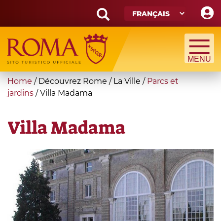
Skip
to
main
Search
content
form
Recherche
You
Home
/
Découvrez Rome
/
La Ville
/
Parcs et
are
jardins
/
Villa Madama
here
Villa Madama