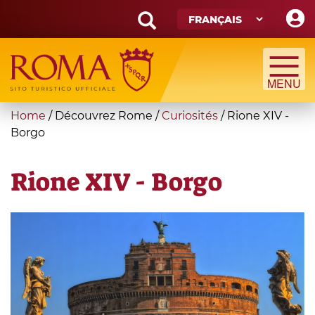
Skip
to
main
Search
content
form
Recherche
You
Home
/
Découvrez Rome
/
Curiosités
/
Rione XIV -
are
Borgo
here
Rione XIV - Borgo