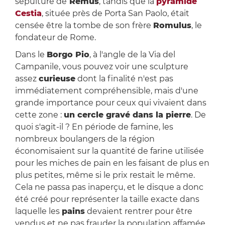
sépulture de
Rémus
, tandis que la
pyramide
Cestia
, située près de Porta San Paolo, était
censée être la tombe de son frère
Romulus
, le
fondateur de Rome.
Dans le
Borgo Pio
, à l'angle de la Via del
Campanile, vous pouvez voir une sculpture
assez
curieuse
dont la finalité n'est pas
immédiatement compréhensible, mais d'une
grande importance pour ceux qui vivaient dans
cette zone :
un cercle gravé dans la pierre
. De
quoi s'agit-il ? En période de famine, les
nombreux boulangers de la région
économisaient sur la quantité de farine utilisée
pour les miches de pain en les faisant de plus en
plus petites, même si le prix restait le même.
Cela ne passa pas inaperçu, et le disque a donc
été créé pour représenter la taille exacte dans
laquelle les
pains
devaient rentrer pour être
vendus et ne pas frauder la population affamée.