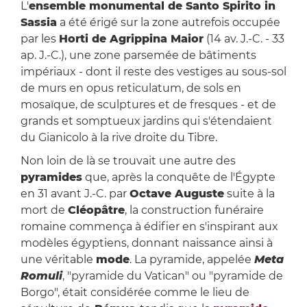
L'
ensemble monumental de Santo Spirito in
Sassia
a été érigé sur la zone autrefois occupée
par les
Horti de Agrippina Maior
(14 av. J.-C. - 33
ap. J.-C.), une zone parsemée de bâtiments
impériaux - dont il reste des vestiges au sous-sol
de murs en opus reticulatum, de sols en
mosaïque, de sculptures et de fresques - et de
grands et somptueux jardins qui s'étendaient
du Gianicolo à la rive droite du Tibre.
Non loin de là se trouvait une autre des
pyramides
que, après la conquête de l'Égypte
en 31 avant J.-C. par
Octave Auguste
suite à la
mort de
Cléopâtre
, la construction funéraire
romaine commença à édifier en s'inspirant aux
modèles égyptiens, donnant naissance ainsi à
une véritable
mode
. La pyramide, appelée
Meta
Romuli
, "pyramide du Vatican" ou "pyramide de
Borgo", était considérée comme le lieu de