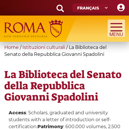
Skip
to
main
Search
content
form
Recherche
You
Home
/
Istituzioni culturali
/
La Biblioteca del
are
Senato della Repubblica Giovanni Spadolini
here
La Biblioteca del Senato
della Repubblica
Giovanni Spadolini
Access
: Scholars, graduated and university
students with a letter of introduction or self-
certification.
Patrimony
: 600.000 volumes, 2.500