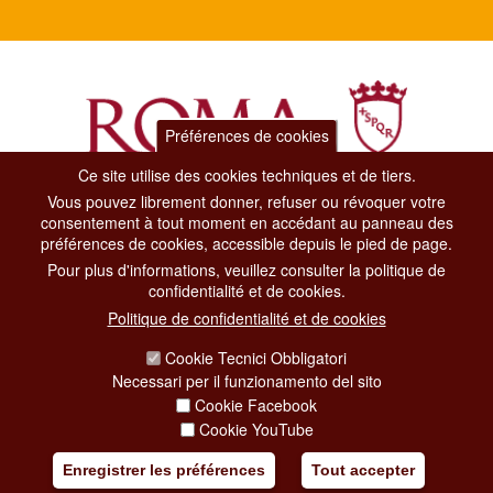
Préférences de cookies
Ce site utilise des cookies techniques et de tiers.
Vous pouvez librement donner, refuser ou révoquer votre
Dipartimento Grandi Eventi, Sport, Turismo e Moda.
consentement à tout moment en accédant au panneau des
Via di San Basilio, 51
préférences de cookies, accessible depuis le pied de page.
00187 Roma
Pour plus d'informations, veuillez consulter la politique de
confidentialité et de cookies.
CONTACT CENTER TEL. 06 06 08
Politique de confidentialité et de cookies
CONTATTA LA REDAZIONE
Cookie Tecnici Obbligatori
Necessari per il funzionamento del sito
Cookie Facebook
PRIVACY
Cookie YouTube
SOCIAL MEDIA POLICY
Enregistrer les préférences
Tout accepter