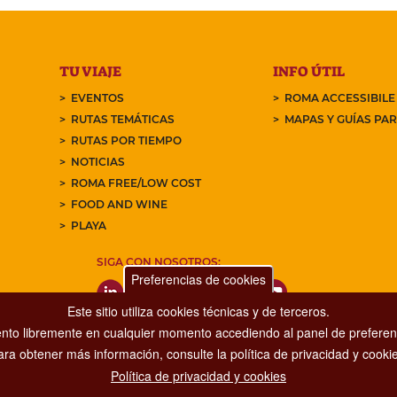
TU VIAJE
INFO ÚTIL
EVENTOS
ROMA ACCESSIBILE
RUTAS TEMÁTICAS
MAPAS Y GUÍAS PA
RUTAS POR TIEMPO
NOTICIAS
ROMA FREE/LOW COST
FOOD AND WINE
PLAYA
SIGA CON NOSOTROS:
Preferencias de cookies
Este sitio utiliza cookies técnicas y de terceros.
nto libremente en cualquier momento accediendo al panel de preferenc
ara obtener más información, consulte la política de privacidad y cookie
Política de privacidad y cookies