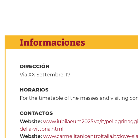
Informaciones
DIRECCIÓN
Via XX Settembre, 17
HORARIOS
For the timetable of the masses and visiting con
CONTACTOS
Website:
www.iubilaeum2025.va/it/pellegrinagg
della-vittoria.html
Website:
www.carmelitanicentroitalia.it/dove-si