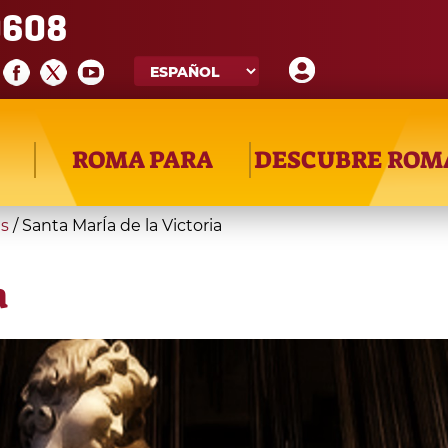
608
ROMA PARA
DESCUBRE ROM
as
/
Santa MarÍa de la Victoria
a