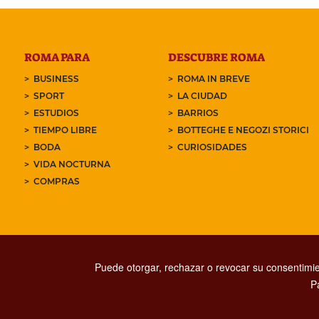
ROMA PARA
DESCUBRE ROMA
BUSINESS
ROMA IN BREVE
SPORT
LA CIUDAD
ESTUDIOS
BARRIOS
TIEMPO LIBRE
BOTTEGHE E NEGOZI STORICI
BODA
CURIOSIDADES
VIDA NOCTURNA
COMPRAS
Puede otorgar, rechazar o revocar su consentimie
P