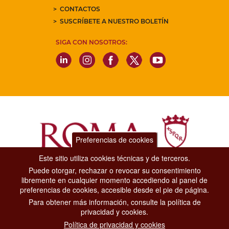
CONTACTOS
SUSCRÍBETE A NUESTRO BOLETÍN
SIGA CON NOSOTROS:
Preferencias de cookies
Este sitio utiliza cookies técnicas y de terceros.
Puede otorgar, rechazar o revocar su consentimiento
Dipartimento Grandi Eventi, Sport, Turismo e Moda.
libremente en cualquier momento accediendo al panel de
Via di San Basilio, 51
preferencias de cookies, accesible desde el pie de página.
00187 Roma
Para obtener más información, consulte la política de
privacidad y cookies.
CONTACT CENTER TEL. 06 06 08
Política de privacidad y cookies