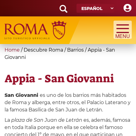
Skip
to
main
Search
content
form
Búsqueda
You
Home
/
Descubre Roma
/
Barrios
/
Appia - San
are
Giovanni
here
Appia - San Giovanni
San Giovanni
es uno de los barrios más habitados
de Roma y alberga, entre otros, el Palacio Laterano y
la famosa Basílica de San Juan de Letrán.
La
plaza de San Juan de Letrán
es, además, famosa
en toda Italia porque en ella se celebra el famoso
concierto del 1º de mayo, en el que participan un