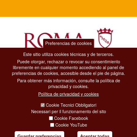
Preferencias de cookies
Este sitio utiliza cookies técnicas y de terceros.
Puede otorgar, rechazar o revocar su consentimiento
Dipartimento Grandi Eventi, Sport, Turismo e Moda.
libremente en cualquier momento accediendo al panel de
Via di San Basilio, 51
preferencias de cookies, accesible desde el pie de página.
00187 Roma
Para obtener más información, consulte la política de
privacidad y cookies.
CONTACT CENTER TEL. 06 06 08
Política de privacidad y cookies
CONTATTA LA REDAZIONE
Cookie Tecnici Obbligatori
Necessari per il funzionamento del sito
Cookie Facebook
PRIVACY
Cookie YouTube
SOCIAL MEDIA POLICY
Guardar preferencias
Aceptar todas