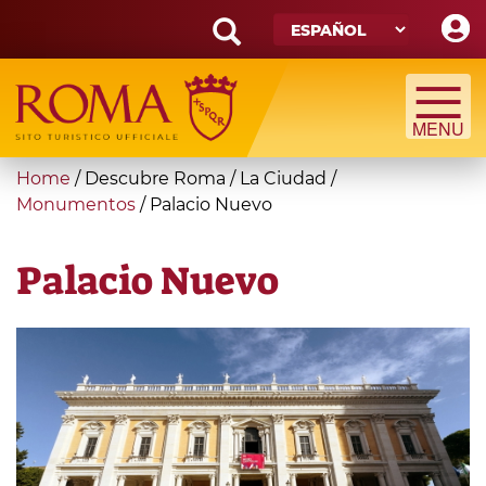
Skip
to
main
Search
content
form
Búsqueda
You
Home
/
Descubre Roma
/
La Ciudad
/
are
Monumentos
/
Palacio Nuevo
here
Palacio Nuevo