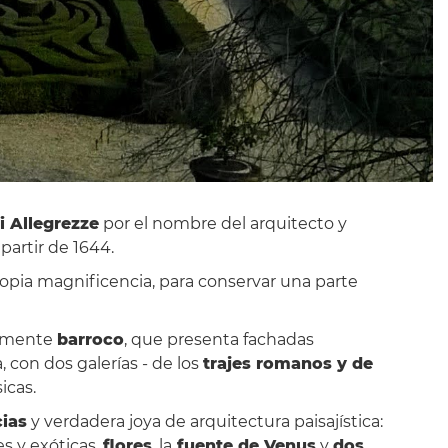
i Allegrezze
por el nombre del arquitecto y
a partir de 1644.
opia magnificencia, para conservar una parte
icamente
barroco
, que presenta fachadas
a, con dos galerías - de los
trajes romanos y de
icas.
cias
y verdadera joya de arquitectura paisajística:
s y exóticas,
flores
, la
fuente de Venus
y
dos