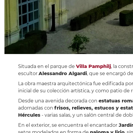
Situada en el parque de
Villa Pamphilj
, la con
escultor
Alessandro Algardi
, que se encargó de
La obra maestra arquitectónica fue edificada po
inicial de su colección artística, y como patio de 
Desde una avenida decorada con
estatuas roman
adornadas con
frisos, relieves, estucos y esta
Hércules
- varias salas, y un salón central de dob
En el exterior, se encuentra el encantador
Jardí
setos modelados en forma de
paloma y lirio
, s