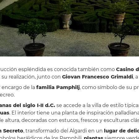
strucción espléndida es conocida también como
Casino d
 su realización, junto con
Giovan Francesco Grimaldi
, 
r encargo de la
familia Pamphilj
, como símbolo de su pr
recreo.
as del siglo I-II d.C.
se accede a la villa de estilo típ
tuas
. El interior tiene una planta de inspiración palladian
le altura, decoradas con estucos, frescos y esculturas clás
n Secreto
, transformado del Algardi en un
lugar de deli
ímbolos heráldicos de los Pamphilj,
plantas
siempre verde