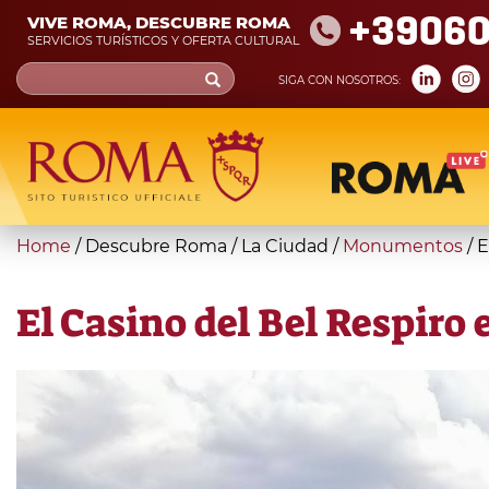
Skip
+39060
VIVE ROMA, DESCUBRE ROMA
to
SERVICIOS TURÍSTICOS Y OFERTA CULTURAL
main
Search
SIGA CON NOSOTROS:
content
form
Búsqueda
You
Home
/
Descubre Roma
/
La Ciudad
/
Monumentos
/
E
are
here
El Casino del Bel Respiro 