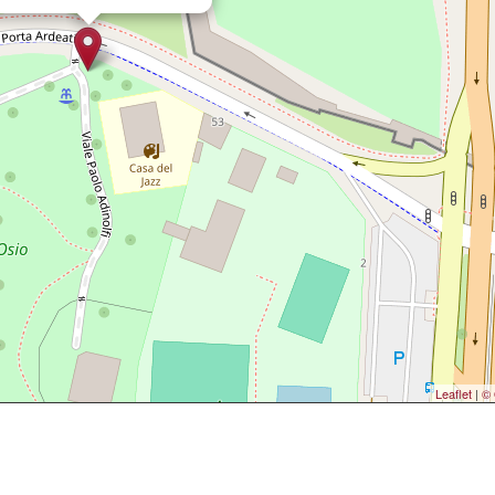
Leaflet
|
© 