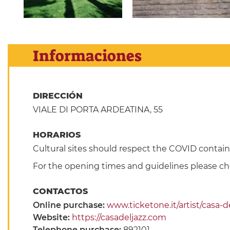
Informaciones
DIRECCIÓN
VIALE DI PORTA ARDEATINA, 55
HORARIOS
Cultural sites should respect the COVID conta
For the opening times and guidelines please che
CONTACTOS
Online purchase:
www.ticketone.it/artist/casa-
Website:
https://casadeljazz.com
Telephone purchase:
892101