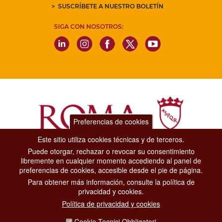
SUSCRÍBETE A NUESTRO BOLETÍN
SIGA CON NOSOTROS:
Preferencias de cookies
Este sitio utiliza cookies técnicas y de terceros.
Puede otorgar, rechazar o revocar su consentimiento
Dipartimento Grandi Eventi, Sport, Turismo e Moda.
libremente en cualquier momento accediendo al panel de
Via di San Basilio, 51
preferencias de cookies, accesible desde el pie de página.
00187 Roma
Para obtener más información, consulte la política de
privacidad y cookies.
CONTACT CENTER TEL. 06 06 08
Política de privacidad y cookies
CONTATTA LA REDAZIONE
Cookie Tecnici Obbligatori