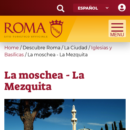
Skip
to
main
Search
content
form
Búsqueda
You
Home
/
Descubre Roma
/
La Ciudad
/
Iglesias y
are
Basílicas
/
La moschea - La Mezquita
here
La moschea - La
Mezquita