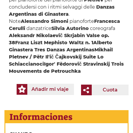
concludersi con i ritmi selvaggi delle
Danzas
Argentinas di Ginastera
.
Note
Alessandro Simoni
pianoforte
Francesca
Cerulli
danzatrice
Silvia Autorino
coreografa
Aleksandr Nikolaevič Skrjabin Valse op.
38
Franz Liszt Mephisto Waltz n. 1
Alberto
Ginastera Tres Danzas Argentinas
Mikhail
Pletnev / Pëtr Il'ič Čajkovskij Suite Lo
Schiaccianoci
Igor' Fëdorovič Stravinskij Trois
Mouvements de Petrouchka
Añadir mi viaje
Cuota
Informaciones