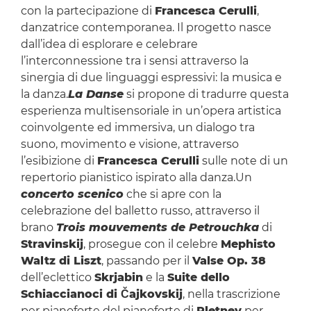
con la partecipazione di
Francesca Cerulli
,
danzatrice contemporanea. Il progetto nasce
dall’idea di esplorare e celebrare
l’interconnessione tra i sensi attraverso la
sinergia di due linguaggi espressivi: la musica e
la danza.
La Danse
si propone di tradurre questa
esperienza multisensoriale in un’opera artistica
coinvolgente ed immersiva, un dialogo tra
suono, movimento e visione, attraverso
l’esibizione di
Francesca Cerulli
sulle note di un
repertorio pianistico ispirato alla danza.Un
concerto scenico
che si apre con la
celebrazione del balletto russo, attraverso il
brano
Trois mouvements de Petrouchka
di
Stravinskij
, prosegue con il celebre
Mephisto
Waltz di Liszt
, passando per il
Valse Op. 38
dell’eclettico
Skrjabin
e la
Suite dello
Schiaccianoci di Čajkovskij
, nella trascrizione
per pianoforte del pianoforte di
Pletnev
per