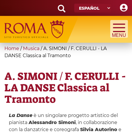
Skip
to
main
Search
content
form
Búsqueda
You
Home
/
Musica
/
A. SIMONI / F. CERULLI - LA
are
DANSE Classica al Tramonto
here
A. SIMONI / F. CERULLI -
LA DANSE Classica al
Tramonto
La Danse
è un singolare progetto artistico del
pianista
Alessandro Simoni
, in collaborazione
con la danzatrice e coreografa
Silvia Autorino
e