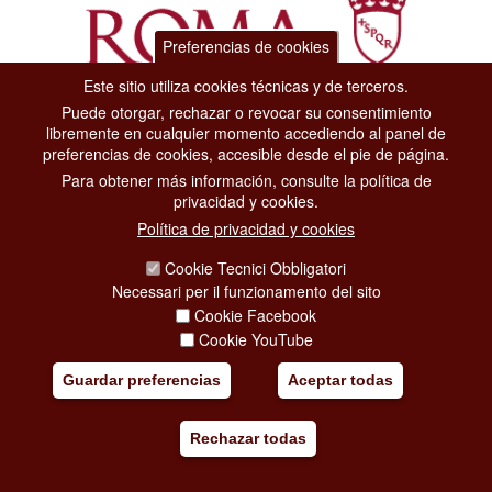
Preferencias de cookies
Este sitio utiliza cookies técnicas y de terceros.
Puede otorgar, rechazar o revocar su consentimiento
Dipartimento Grandi Eventi, Sport, Turismo e Moda.
libremente en cualquier momento accediendo al panel de
Via di San Basilio, 51
preferencias de cookies, accesible desde el pie de página.
00187 Roma
Para obtener más información, consulte la política de
privacidad y cookies.
CONTACT CENTER TEL. 06 06 08
Política de privacidad y cookies
CONTATTA LA REDAZIONE
Cookie Tecnici Obbligatori
Necessari per il funzionamento del sito
Cookie Facebook
PRIVACY
Cookie YouTube
SOCIAL MEDIA POLICY
Guardar preferencias
Aceptar todas
CREDITS
Rechazar todas
COPYRIGHT
ESCLUSIONE DI RESPONSABILITÀ