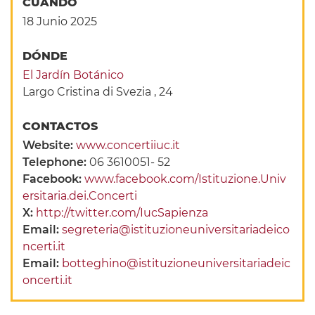
CUANDO
18 Junio 2025
DÓNDE
El Jardín Botánico
Largo Cristina di Svezia , 24
CONTACTOS
Website:
www.concertiiuc.it
Telephone:
06 3610051- 52
Facebook:
www.facebook.com/Istituzione.Univ
ersitaria.dei.Concerti
X:
http://twitter.com/IucSapienza
Email:
segreteria@istituzioneuniversitariadeico
ncerti.it
Email:
botteghino@istituzioneuniversitariadeic
oncerti.it