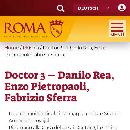
Skip
to
main
Search
content
form
Suche
You
Home
/
Musica
/
Doctor 3 – Danilo Rea, Enzo
are
Pietropaoli, Fabrizio Sferra
here
Doctor 3 – Danilo Rea,
Enzo Pietropaoli,
Fabrizio Sferra
Due romani particolari, omaggio a Ettore Scola e
Armando Trovajoli
Ritornano alla Casa del Jazz i Doctor 3, la storica