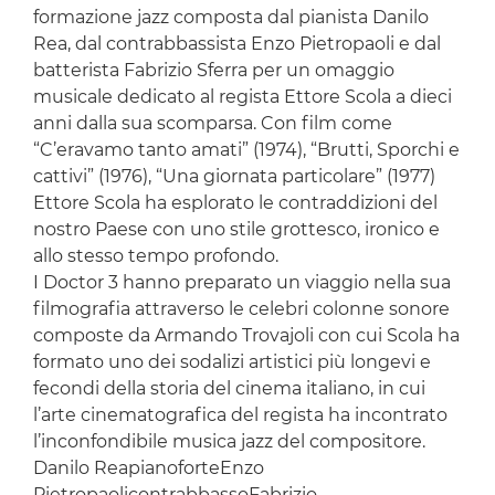
formazione jazz composta dal pianista Danilo
Rea, dal contrabbassista Enzo Pietropaoli e dal
batterista Fabrizio Sferra per un omaggio
musicale dedicato al regista Ettore Scola a dieci
anni dalla sua scomparsa. Con film come
“C’eravamo tanto amati” (1974), “Brutti, Sporchi e
cattivi” (1976), “Una giornata particolare” (1977)
Ettore Scola ha esplorato le contraddizioni del
nostro Paese con uno stile grottesco, ironico e
allo stesso tempo profondo.
I Doctor 3 hanno preparato un viaggio nella sua
filmografia attraverso le celebri colonne sonore
composte da Armando Trovajoli con cui Scola ha
formato uno dei sodalizi artistici più longevi e
fecondi della storia del cinema italiano, in cui
l’arte cinematografica del regista ha incontrato
l’inconfondibile musica jazz del compositore.
Danilo ReapianoforteEnzo
PietropaolicontrabbassoFabrizio