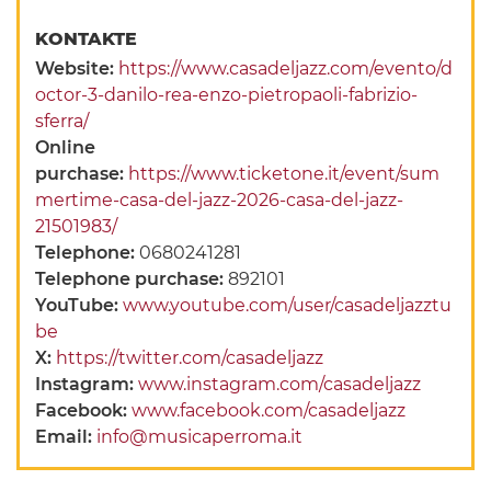
KONTAKTE
Website:
https://www.casadeljazz.com/evento/d
octor-3-danilo-rea-enzo-pietropaoli-fabrizio-
sferra/
Online
purchase:
https://www.ticketone.it/event/sum
mertime-casa-del-jazz-2026-casa-del-jazz-
21501983/
Telephone:
0680241281
Telephone purchase:
892101
YouTube:
www.youtube.com/user/casadeljazztu
be
X:
https://twitter.com/casadeljazz
Instagram:
www.instagram.com/casadeljazz
Facebook:
www.facebook.com/casadeljazz
Email:
info@musicaperroma.it