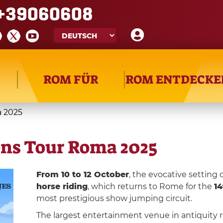
+39060608
ROM FÜR
ROM ENTDECKE
a 2025
ns Tour Roma 2025
From 10 to 12 October
, the evocative setting 
horse riding
, which returns to Rome for the
14
most prestigious show jumping circuit.
The largest entertainment venue in antiquity re