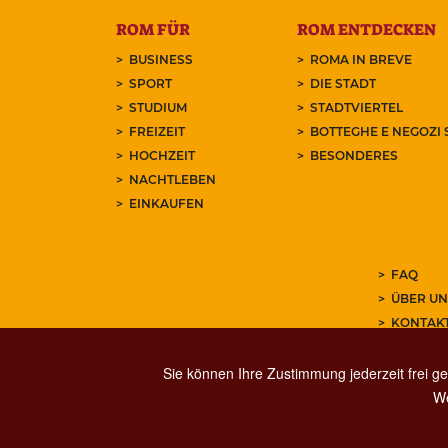
ROM FÜR
ROM ENTDECKEN
BUSINESS
ROMA IN BREVE
SPORT
DIE STADT
STUDIUM
STADTVIERTEL
FREIZEIT
BOTTEGHE E NEGOZI 
HOCHZEIT
BESONDERES
NACHTLEBEN
EINKAUFEN
FAQ
ÜBER UN
KONTAK
ABONNIE
Sie können Ihre Zustimmung jederzeit frei ge
We