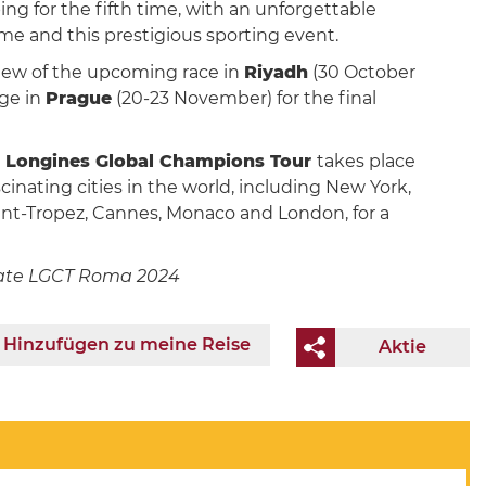
ing for the fifth time, with an unforgettable
 and this prestigious sporting event.
iew of the upcoming race in
Riyadh
(30 October
nge in
Prague
(20-23 November) for the final
Longines Global Champions Tour
takes place
cinating cities in the world, including New York,
aint-Tropez, Cannes, Monaco and London, for a
ilate LGCT Roma 2024
Hinzufügen zu meine Reise
Aktie