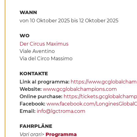
WANN
von 10 Oktober 2025
bis 12 Oktober 2025
WO
Der Circus Maximus
Viale Aventino
Via del Circo Massimo
KONTAKTE
Link al programma:
https://www.gcglobalcham
Website:
www.gcglobalchampions.com
Online purchase:
https://tickets.gcglobalcham
Facebook:
www.facebook.com/LonginesGloba
Email:
info@lgctroma.com
FAHRPLÄNE
Vari orari
>
Programma