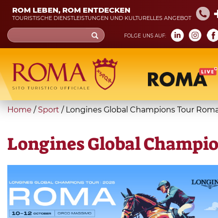
Skip
ROM LEBEN, ROM ENTDECKEN
to
TOURISTISCHE DIENSTLEISTUNGEN UND KULTURELLES ANGEBOT
main
Search
FOLGE UNS AUF:
content
form
Suche
You
Home
/
Sport
/
Longines Global Champions Tour Rom
are
here
Longines Global Champio