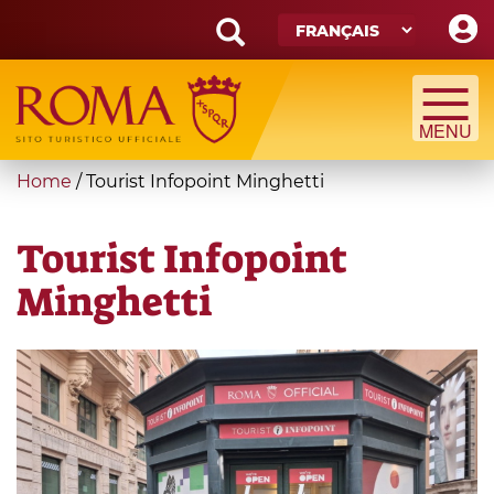
Skip
to
main
Search
content
form
Recherche
You
Home
/
Tourist Infopoint Minghetti
are
here
Tourist Infopoint
Minghetti