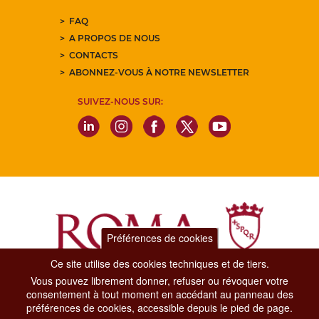
FAQ
A PROPOS DE NOUS
CONTACTS
ABONNEZ-VOUS À NOTRE NEWSLETTER
SUIVEZ-NOUS SUR:
Préférences de cookies
Ce site utilise des cookies techniques et de tiers.
Vous pouvez librement donner, refuser ou révoquer votre
Dipartimento Grandi Eventi, Sport, Turismo e Moda.
consentement à tout moment en accédant au panneau des
Via di San Basilio, 51
préférences de cookies, accessible depuis le pied de page.
00187 Roma