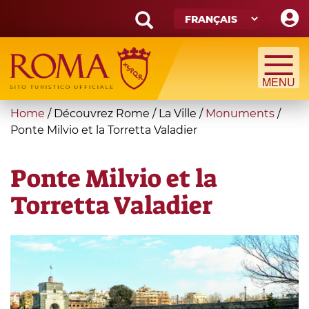
Skip
to
main
Search
content
form
Recherche
You
Home
/
Découvrez Rome
/
La Ville
/
Monuments
/
are
Ponte Milvio et la Torretta Valadier
here
Ponte Milvio et la
Torretta Valadier