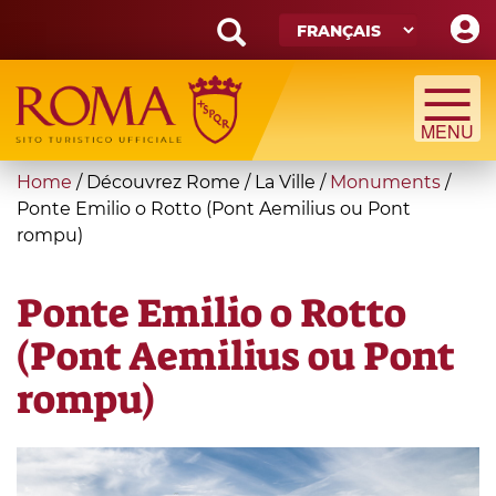
Skip
to
main
Search
content
form
Recherche
You
Home
/
Découvrez Rome
/
La Ville
/
Monuments
/
are
Ponte Emilio o Rotto (Pont Aemilius ou Pont
rompu)
here
Ponte Emilio o Rotto
(Pont Aemilius ou Pont
rompu)