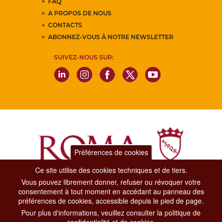
FAQ
A PROPOS DE NOUS
CONTACTS
ABONNEZ-VOUS À NOTRE NEWSLETTER
SUIVEZ-NOUS SUR:
Préférences de cookies
Ce site utilise des cookies techniques et de tiers.
Vous pouvez librement donner, refuser ou révoquer votre
Dipartimento Grandi Eventi, Sport, Turismo e Moda.
consentement à tout moment en accédant au panneau des
Via di San Basilio, 51
préférences de cookies, accessible depuis le pied de page.
00187 Roma
Pour plus d'informations, veuillez consulter la politique de