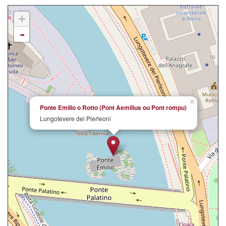
+
-
×
Ponte Emilio o Rotto (Pont Aemilius ou Pont rompu)
Lungotevere dei Pierleoni