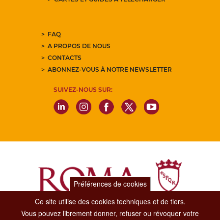
FAQ
A PROPOS DE NOUS
CONTACTS
ABONNEZ-VOUS À NOTRE NEWSLETTER
SUIVEZ-NOUS SUR:
Préférences de cookies
Ce site utilise des cookies techniques et de tiers.
Vous pouvez librement donner, refuser ou révoquer votre
Dipartimento Grandi Eventi, Sport, Turismo e Moda.