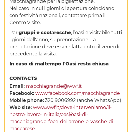
Macchiagrande per la bigliettazione.
Nel caso in cui i giorni di apertura coincidano
con festività nazionali, contattare prima il
Centro Visite.
Per
gruppi e scolaresche
, l’oasi è visitabile tutti
i giorni dell'anno, su prenotazione. La
prenotazione deve essere fatta entro il venerdì
precedente la visita.
In caso di maltempo l'Oasi resta chiusa
CONTACTS
Email:
macchiagrande@wwf.it
Facebook:
www.facebook.com/macchiagrande
Mobile phone:
320 9006992 (anche WhatsApp)
Web site:
www.wwf.it/dove-interveniamo/il-
nostro-lavoro-in-italia/oasi/oasi-di-
macchiagrande-foce-dellarrone-e-vasche-di-
maccarese