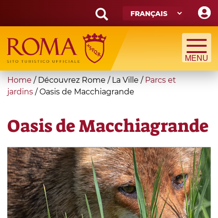
Skip
to
main
Search
content
form
Recherche
You
Home
/
Découvrez Rome
/
La Ville
/
Parcs et
are
jardins
/
Oasis de Macchiagrande
here
Oasis de Macchiagrande