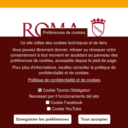
Préférences de cookies
Ce site utilise des cookies techniques et de tiers.
Vous pouvez librement donner, refuser ou révoquer votre
Dipartimento Grandi Eventi, Sport, Turismo e Moda.
consentement à tout moment en accédant au panneau des
Via di San Basilio, 51
préférences de cookies, accessible depuis le pied de page.
00187 Roma
Pour plus d'informations, veuillez consulter la politique de
confidentialité et de cookies.
CONTACT CENTER TEL. 06 06 08
Politique de confidentialité et de cookies
CONTATTA LA REDAZIONE
Cookie Tecnici Obbligatori
Necessari per il funzionamento del sito
Cookie Facebook
PRIVACY
Cookie YouTube
SOCIAL MEDIA POLICY
Enregistrer les préférences
Tout accepter
CREDITS