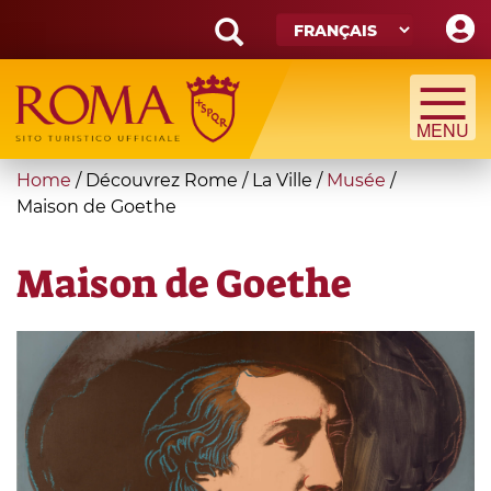
Skip
to
main
Search
content
form
Recherche
You
Home
/
Découvrez Rome
/
La Ville
/
Musée
/
are
Maison de Goethe
here
Maison de Goethe