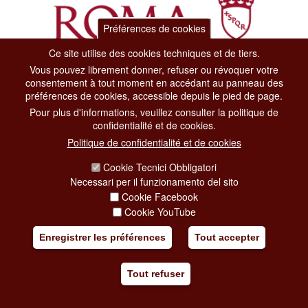
Préférences de cookies
Ce site utilise des cookies techniques et de tiers.
Vous pouvez librement donner, refuser ou révoquer votre
Dipartimento Grandi Eventi, Sport, Turismo e Moda.
consentement à tout moment en accédant au panneau des
Via di San Basilio, 51
préférences de cookies, accessible depuis le pied de page.
00187 Roma
Pour plus d'informations, veuillez consulter la politique de
confidentialité et de cookies.
CONTACT CENTER TEL. 06 06 08
Politique de confidentialité et de cookies
CONTATTA LA REDAZIONE
Cookie Tecnici Obbligatori
Necessari per il funzionamento del sito
Cookie Facebook
PRIVACY
Cookie YouTube
SOCIAL MEDIA POLICY
Enregistrer les préférences
Tout accepter
CREDITS
Tout refuser
COPYRIGHT
ESCLUSIONE DI RESPONSABILITÀ