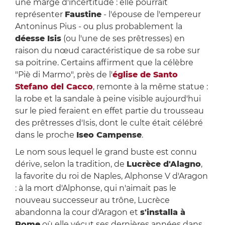
une marge d'incertitude : elle pourrait
représenter
Faustine
- l'épouse de l'empereur
Antoninus Pius - ou plus probablement la
déesse Isis
(ou l'une de ses prêtresses) en
raison du nœud caractéristique de sa robe sur
sa poitrine. Certains affirment que la célèbre
"Piè di Marmo", près de l'
église de Santo
Stefano del Cacco
, remonte à la même statue :
la robe et la sandale à peine visible aujourd'hui
sur le pied feraient en effet partie du trousseau
des prêtresses d'Isis, dont le culte était célébré
dans le proche
Iseo Campense
.
Le nom sous lequel le grand buste est connu
dérive, selon la tradition, de
Lucrèce d'Alagno
,
la favorite du roi de Naples, Alphonse V d'Aragon
: à la mort d'Alphonse, qui n'aimait pas le
nouveau successeur au trône, Lucrèce
abandonna la cour d'Aragon et
s'installa à
Rome
où elle vécut ses dernières années dans