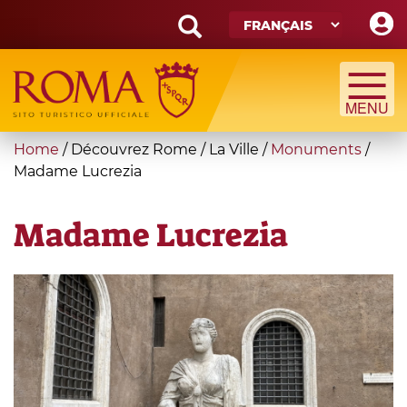
Skip
to
main
Search
content
form
Recherche
You
Home
/
Découvrez Rome
/
La Ville
/
Monuments
/
are
Madame Lucrezia
here
Madame Lucrezia