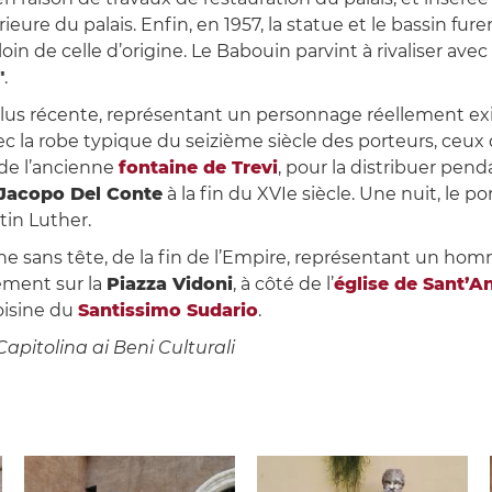
rieure du palais. Enfin, en 1957, la statue et le bassin f
in de celle d’origine. Le Babouin parvint à rivaliser avec
"
.
 plus récente, représentant un personnage réellement exi
vec la robe typique du seizième siècle des porteurs, ceux
de l’ancienne
fontaine de Trevi
, pour la distribuer pend
Jacopo Del Conte
à la fin du XVIe siècle. Une nuit, le po
in Luther.
e sans tête, de la fin de l’Empire, représentant un hom
lement sur la
Piazza Vidoni
, à côté de l’
église de Sant’An
oisine du
Santissimo Sudario
.
pitolina ai Beni Culturali