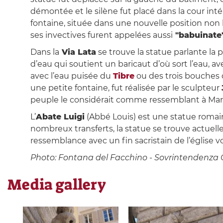
démontée et le silène fut placé dans la cour inté
fontaine, située dans une nouvelle position non lo
ses invectives furent appelées aussi
"babuinate
Dans la
Via Lata
se trouve la statue parlante la
d’eau qui soutient un baricaut d’où sort l’eau, a
avec l’eau puisée du
Tibre
ou des trois bouches 
une petite fontaine, fut réalisée par le sculpteur
peuple le considérait comme ressemblant à Mart
L’
Abate Luigi
(Abbé Louis) est une statue romain
nombreux transferts, la statue se trouve actuel
ressemblance avec un fin sacristain de l’église v
Photo: Fontana del Facchino - Sovrintendenza Ca
Media gallery