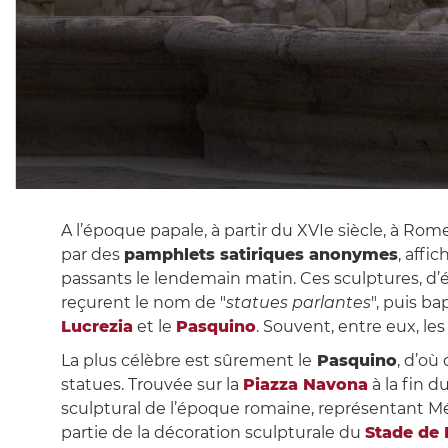
A l’époque papale, à partir du XVIe siècle, à R
par des
pamphlets satiriques anonymes
, affi
passants le lendemain matin. Ces sculptures, d
reçurent le nom de "
statues parlantes
", puis b
Lucrezia
et le
Pasquino
. Souvent, entre eux, les
La plus célèbre est sûrement le
Pasquino
, d’où
statues. Trouvée sur la
Piazza Navona
à la fin d
sculptural de l’époque romaine, représentant Mén
partie de la décoration sculpturale du
Stade de