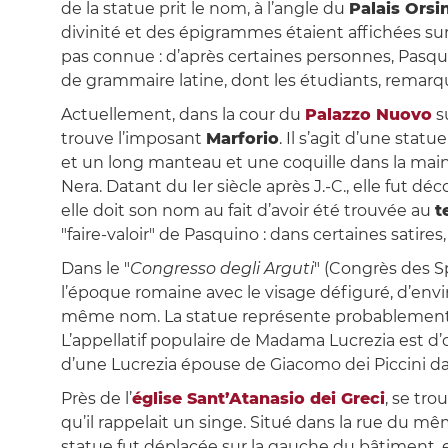
de la statue prit le nom, à l’angle du
Palais Orsin
divinité et des épigrammes étaient affichées sur
pas connue : d’après certaines personnes, Pasqu
de grammaire latine, dont les étudiants, remarqué
Actuellement, dans la cour du
Palazzo Nuovo
su
trouve l’imposant
Marforio
. Il s’agit d’une sta
et un long manteau et une coquille dans la mai
Nera. Datant du Ier siècle après J.-C., elle fut d
elle doit son nom au fait d’avoir été trouvée au
t
"faire-valoir" de Pasquino : dans certaines satir
Dans le "
Congresso degli Arguti
" (Congrès des S
l’époque romaine avec le visage défiguré, d’envi
même nom. La statue représente probablement
L’appellatif populaire de Madama Lucrezia est d’or
d’une Lucrezia épouse de Giacomo dei Piccini d
Près de l’
église Sant’Atanasio dei Greci
, se tro
qu’il rappelait un singe. Situé dans la rue du même
statue fut déplacée sur la gauche du bâtiment, en