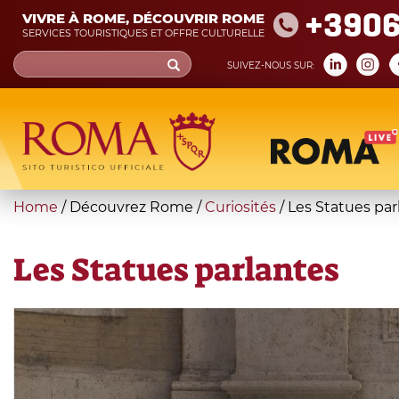
Skip
+390
VIVRE À ROME, DÉCOUVRIR ROME
to
SERVICES TOURISTIQUES ET OFFRE CULTURELLE
main
Search
SUIVEZ-NOUS SUR:
content
form
Recherche
You
Home
/
Découvrez Rome
/
Curiosités
/
Les Statues par
are
here
Les Statues parlantes