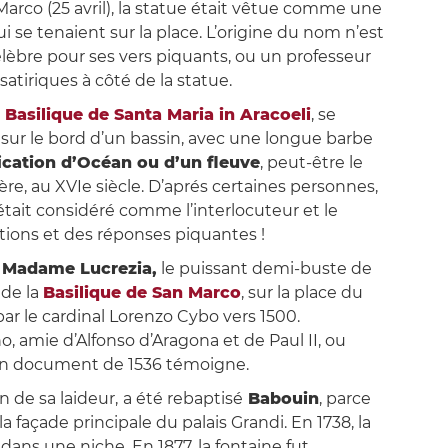
 Marco (25 avril), la statue était vêtue comme une
 se tenaient sur la place. L’origine du nom n’est
élèbre pour ses vers piquants, ou un professeur
atiriques à côté de la statue.
a
Basilique de Santa Maria in Aracoeli
, se
e sur le bord d’un bassin, avec une longue barbe
ication d’Océan ou d’un fleuve
, peut-être le
ère, au XVIe siècle. D’aprés certaines personnes,
était considéré comme l’interlocuteur et le
estions et des réponses piquantes !
:
Madame Lucrezia,
le puissant demi-buste de
 de la
Basilique de San Marco
, sur la place du
par le cardinal Lorenzo Cybo vers 1500.
o, amie d’Alfonso d’Aragona et de Paul II, ou
e un document de 1536 témoigne.
n de sa laideur,
a été rebaptisé
Babouin
, parce
la façade principale du palais Grandi. En 1738, la
dans une niche. En 1877, la fontaine fut