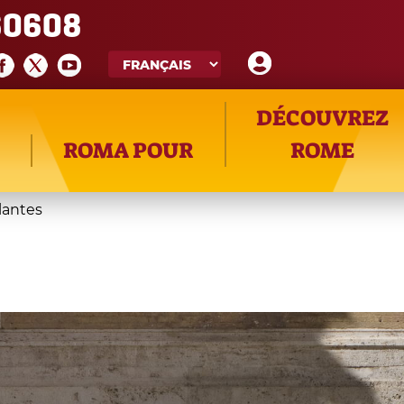
60608
DÉCOUVREZ
ROMA POUR
ROME
lantes