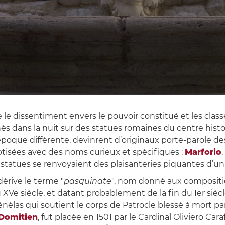
ome le dissentiment envers le pouvoir constitué et les 
chés dans la nuit sur des statues romaines du centre histor
’époque différente, devinrent d’originaux porte-parole
aptisées avec des noms curieux et spécifiques :
Marforio
,
 statues se renvoyaient des plaisanteries piquantes d’un cô
 dérive le terme "
pasquinate
", nom donné aux composition
u XVe siècle, et datant probablement de la fin du Ier siècle
élas qui soutient le corps de Patrocle blessé à mort par
 Domitien
, fut placée en 1501 par le Cardinal Oliviero Car