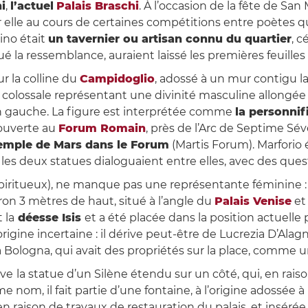
i
,
l’actuel
Palais Braschi
. À l’occasion de la fête de San
 elle au cours de certaines compétitions entre poètes qui
ino était
un tavernier ou artisan connu du quartier
, c
 la ressemblance, auraient laissé les premières feuilles s
r la colline du
Campidoglio
, adossé à un mur contigu l
tue colossale représentant une divinité masculine allongé
n gauche. La figure est interprétée comme
la personnif
écouverte au
Forum Romain
, près de l’Arc de Septime Sév
emple de Mars dans le Forum
(Martis Forum). Marforio 
es, les deux statues dialoguaient entre elles, avec des qu
piritueux), ne manque pas une représentante féminine 
ron 3 mètres de haut, situé à l’angle du
Palais Venise
et
 la
déesse Isis
et a été placée dans la position actuelle 
igine incertaine : il dérive peut-être de Lucrezia D’Alagn
a Bologna, qui avait des propriétés sur la place, comm
uve
la statue d’un Silène étendu sur un côté, qui, en raiso
 nom, il fait partie d’une fontaine, à l’origine adossée à 
 raison de travaux de restauration du palais, et insérée 