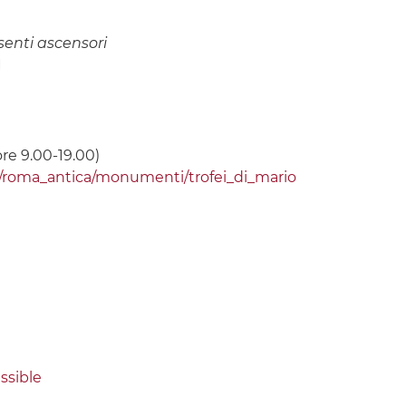
senti ascensori
I
ore 9.00-19.00)
/roma_antica/monumenti/trofei_di_mario
ssible