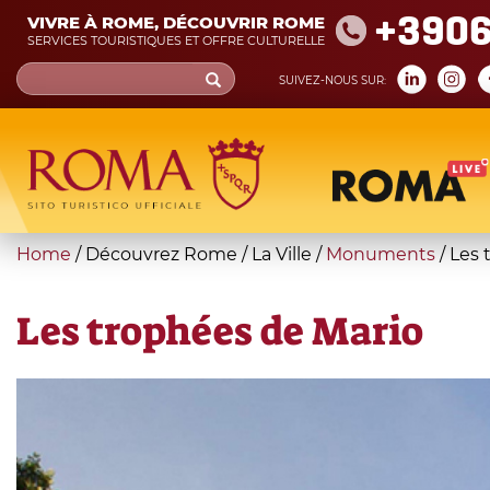
Skip
+390
VIVRE À ROME, DÉCOUVRIR ROME
to
SERVICES TOURISTIQUES ET OFFRE CULTURELLE
main
Search
SUIVEZ-NOUS SUR:
content
form
Recherche
You
Home
/
Découvrez Rome
/
La Ville
/
Monuments
/
Les 
are
here
Les trophées de Mario