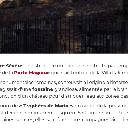
re Sévère
, une structure en briques construite par l'em
é de la
Porte Magique
qui était l'entrée de la Villa Palo
numentales romaines, se trouvait à l'origine à l'intersect
 s'agissait d'une
fontaine
grandiose, alimentée par la br
fonction d'un château pour distribuer l'eau aux zones basse
le nom de
« Trophées de Mario »
, en raison de la présen
 ont décoré le monument jusqu'en 1590, année où le Pape 
rtaines sources, elles se réfèrent aux campagnes victorie