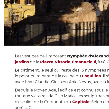
Les vestiges de l'imposant
Nymphée d'Alexand
jardins
de la
Piazza Vittorio Emanuele I
I
, à côt
Le bâtiment, le seul qui reste des 15 nymphées mo
le point culminant de la colline du
Esquilino
. Il
avec l'eau Claudia, Giulia ou Anio Novus, avec la 
Depuis le Moyen Âge, l'édifice est connu sous 
tort aux victoires de Caio Mario. Les sculptures
d'escalier de la Cordonata du
Capitole
. Selon ce
après JC.