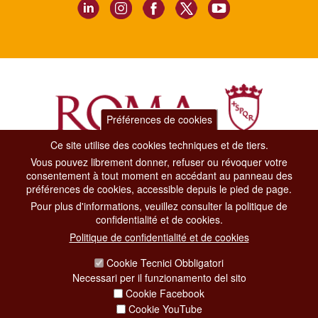
Préférences de cookies
Ce site utilise des cookies techniques et de tiers.
Vous pouvez librement donner, refuser ou révoquer votre
Dipartimento Grandi Eventi, Sport, Turismo e Moda.
consentement à tout moment en accédant au panneau des
Via di San Basilio, 51
préférences de cookies, accessible depuis le pied de page.
00187 Roma
Pour plus d'informations, veuillez consulter la politique de
confidentialité et de cookies.
CONTACT CENTER TEL. 06 06 08
Politique de confidentialité et de cookies
CONTATTA LA REDAZIONE
Cookie Tecnici Obbligatori
Necessari per il funzionamento del sito
Cookie Facebook
PRIVACY
Cookie YouTube