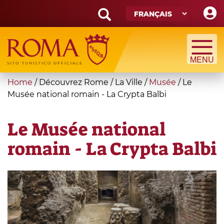
Skip
to
main
Search
content
form
Recherche
You
Home
/
Découvrez Rome
/
La Ville
/
Musée
/
Le
are
Musée national romain - La Crypta Balbi
here
Le Musée national
romain - La Crypta Balbi