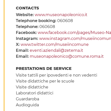
CONTACTS
Website:
www.museonapoleonico.it
Telephone booking:
060608
Telephone:
060608
Facebook:
www.facebook.com/pages/Museo-Nap
Instagram:
www.instagram.com/museiincomu
X:
www.twitter.com/museiincomune
Email:
eventi.aziendali@zetema.it
Email:
museonapoleonico@comune.roma.it
PRESTATIONS DE SERVICE
Visite tattili per ipovedenti e non vedenti
Visite didattiche per le scuole
Visite didattiche
Laboratori didattici
Guardaroba
Audioguida