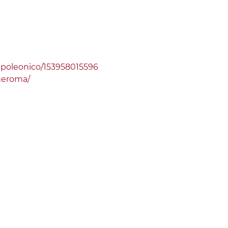
oleonico/153958015596
neroma/