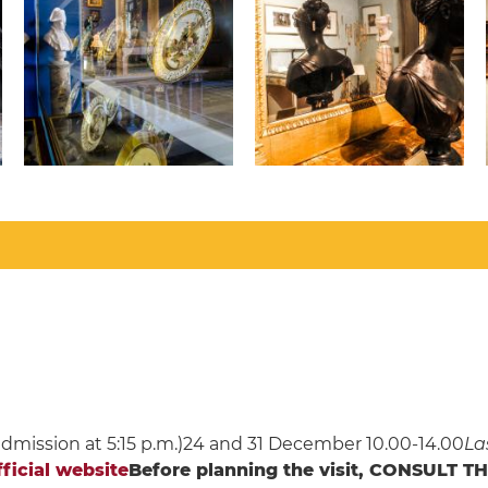
 admission at 5:15 p.m.)24 and 31 December 10.00-14.00
La
fficial website
Before planning the visit, CONSULT T