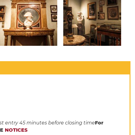
st entry 45 minutes before closing time
For
HE
NOTICES