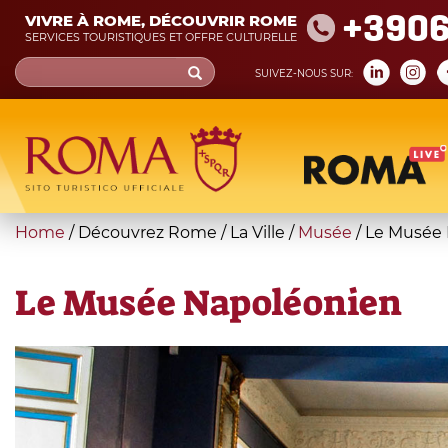
Skip
+390
VIVRE À ROME, DÉCOUVRIR ROME
to
SERVICES TOURISTIQUES ET OFFRE CULTURELLE
main
Search
SUIVEZ-NOUS SUR:
content
form
Recherche
You
Home
/
Découvrez Rome
/
La Ville
/
Musée
/
Le Musée 
are
here
Le Musée Napoléonien