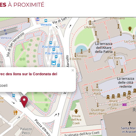
ES
À PROXIMITÉ
×
ec des lions sur la Cordonata del
coeli