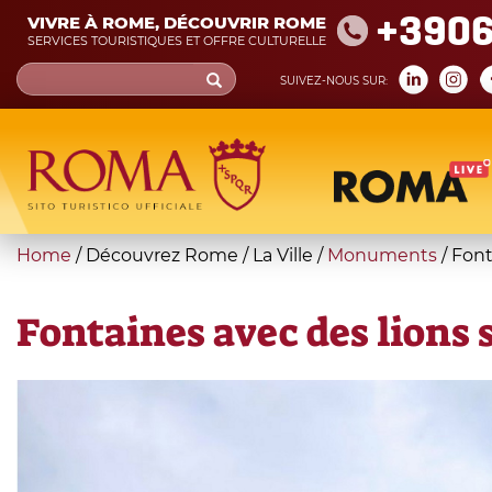
Skip
+390
VIVRE À ROME, DÉCOUVRIR ROME
to
SERVICES TOURISTIQUES ET OFFRE CULTURELLE
main
Search
SUIVEZ-NOUS SUR:
content
form
Recherche
You
Home
/
Découvrez Rome
/
La Ville
/
Monuments
/
Font
are
here
Fontaines avec des lions 