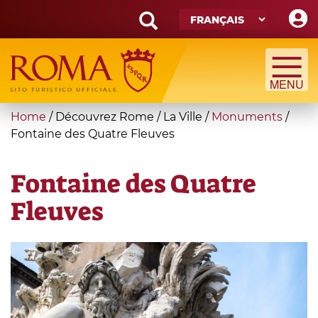
Skip
to
main
Search
content
form
Recherche
You
Home
/
Découvrez Rome
/
La Ville
/
Monuments
/
are
Fontaine des Quatre Fleuves
here
Fontaine des Quatre
Fleuves