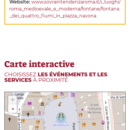
Website:
www.sovraintendenzaroma.it/i_luoghi/
roma_medioevale_e_moderna/fontane/fontana
_dei_quattro_fiumi_in_piazza_navona
Carte interactive
CHOISISSEZ
LES ÉVÉNEMENTS ET LES
SERVICES
À PROXIMITÉ
+
-