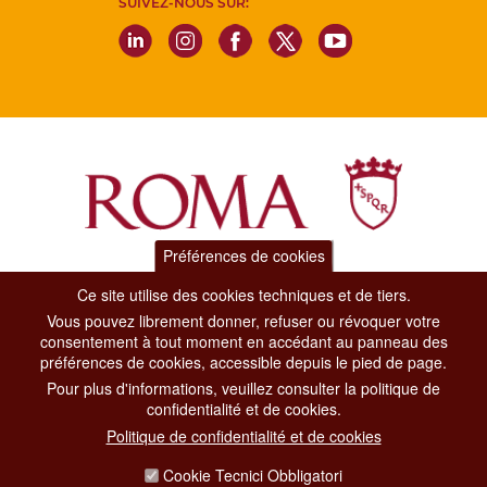
SUIVEZ-NOUS SUR:
Préférences de cookies
Dipartimento Grandi Eventi, Sport, Turismo e Moda.
Ce site utilise des cookies techniques et de tiers.
Via di San Basilio, 51
Vous pouvez librement donner, refuser ou révoquer votre
00187 Roma
consentement à tout moment en accédant au panneau des
préférences de cookies, accessible depuis le pied de page.
Pour plus d'informations, veuillez consulter la politique de
CONTACT CENTER TEL. 06 06 08
confidentialité et de cookies.
CONTATTA LA REDAZIONE
Politique de confidentialité et de cookies
Cookie Tecnici Obbligatori