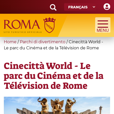
Skip
to
main
Search
content
form
Recherche
You
Home
/
Parchi di divertimento
/
Cinecittà World -
are
Le parc du Cinéma et de la Télévision de Rome
here
Cinecittà World - Le
parc du Cinéma et de la
Télévision de Rome