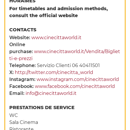
HORAIRES
For timetables and admission methods,
consult the official website
CONTACTS
Website:
www.cinecittaworld.it
Online
purchase:
www.cinecittaworld.it/Vendita/Bigliet
ti-e-prezzi
Telephone:
Servizio Clienti 06 40411501
X:
http://twitter.com/cinecitta_world
Instagram:
www.instagram.com/cinecittaworld
Facebook:
www.facebook.com/cinecittaworld
Email:
info@cinecittaworld.it
PRESTATIONS DE SERVICE
WC
Sala Cinema
Ristorante