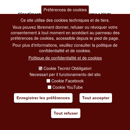
Préférences de cookies
Dipartimento Grandi Eventi, Sport, Turismo e Moda.
Ce site utilise des cookies techniques et de tiers.
Via di San Basilio, 51
00187 Roma
Vous pouvez librement donner, refuser ou révoquer votre
consentement à tout moment en accédant au panneau des
préférences de cookies, accessible depuis le pied de page.
CONTACT CENTER TEL. 06 06 08
Pour plus d'informations, veuillez consulter la politique de
CONTATTA LA REDAZIONE
confidentialité et de cookies.
Politique de confidentialité et de cookies
Cookie Tecnici Obbligatori
PRIVACY
Necessari per il funzionamento del sito
SOCIAL MEDIA POLICY
Cookie Facebook
Cookie YouTube
CREDITS
Enregistrer les préférences
Tout accepter
COPYRIGHT
ESCLUSIONE DI RESPONSABILITÀ
Tout refuser