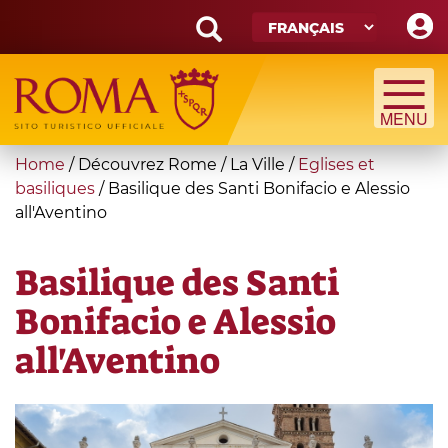
Skip
to
main
Search
content
form
Recherche
You
Home
/
Découvrez Rome
/
La Ville
/
Eglises et
are
basiliques
/
Basilique des Santi Bonifacio e Alessio
all'Aventino
here
Basilique des Santi
Bonifacio e Alessio
all'Aventino