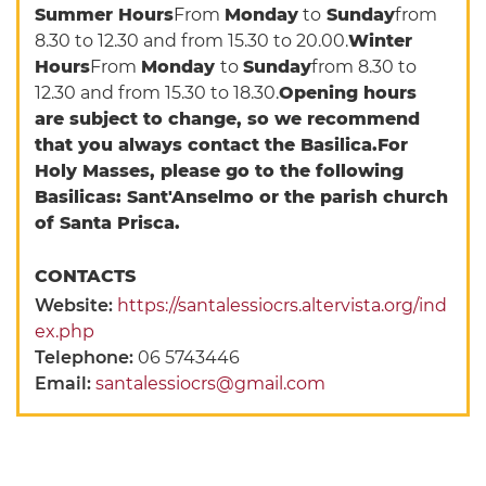
Summer Hours
From
Monday
to
Sunday
from
8.30 to 12.30 and from 15.30 to 20.00.
Winter
Hours
From
Monday
to
Sunday
from 8.30 to
12.30 and from 15.30 to 18.30.
Opening hours
are subject to change, so we recommend
that you always contact the Basilica.
For
Holy Masses, please go to the following
Basilicas: Sant'Anselmo or the parish church
of Santa Prisca.
CONTACTS
Website:
https://santalessiocrs.altervista.org/ind
ex.php
Telephone:
06 5743446
Email:
santalessiocrs@gmail.com