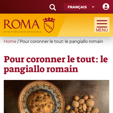
Skip
to
main
Search
content
form
Recherche
You
Home
/
Pour coronner le tout: le pangiallo romain
are
here
Pour coronner le tout: le
pangiallo romain