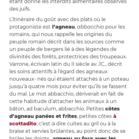
étant donné les interdits alimentaires observés
des juifs.
L’itinéraire du goût avec des plats où le
protagoniste est
l’agneau
,
abbacchio
pour les
romains, qui nous rappelle les origines du
peuple romain décrit dans les sources comme
un peuple de bergers lié à des légendes de
divinités des forêts, protectrices des troupeaux.
Varrone, écrivain latin du II siècle av. JC., décrit
les soins attentifs à l’égard des agneaux
nouveaux- nés qui étaient attachés à un poteau
jusqu’à quatre mois pour éviter qu’ils se fassent
du mal. Le mot abbacchio, dériverait en fait de
cette habitude d’attacher les animaux à un
bâton, ad baculum, abbacchio. Petites
côtes
d’agneau panées et frites
, petites côtes
à
scottadito
, c’est-à dire cuites au gril ou à la
braise et servies brûlantes, au point donc de se
brûler les doigts ;
agneau au four avec les