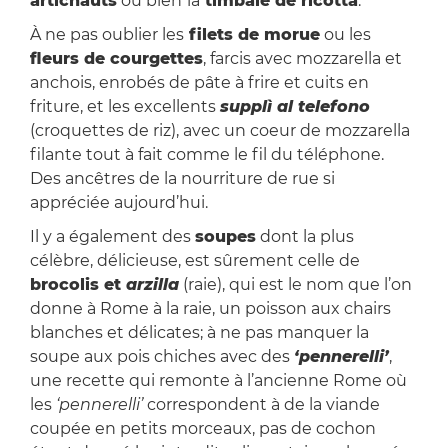
artichauts
ou bien
la
timbale de ricotta
.
À ne pas oublier les
filets de morue
ou les
fleurs de courgettes
, farcis avec mozzarella et
anchois, enrobés de pâte à frire et cuits en
friture, et les excellents
supplì al telefono
(croquettes de riz), avec un coeur de mozzarella
filante tout à fait comme le fil du téléphone.
Des ancêtres de la nourriture de rue si
appréciée aujourd’hui.
Il y a également des
soupes
dont la plus
célèbre, délicieuse, est sûrement celle de
brocolis et
arzilla
(raie), qui est le nom que l’on
donne à Rome à la raie, un poisson aux chairs
blanches et délicates; à ne pas manquer la
soupe aux pois chiches avec des
‘pennerelli’
,
une recette qui remonte à l’ancienne Rome où
les
‘pennerelli’
correspondent à de la viande
coupée en petits morceaux, pas de cochon