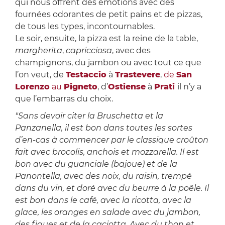
qui nous offrent des émotions avec des
fournées odorantes de petit pains et de pizzas,
de tous les types, incontournables.
Le soir, ensuite, la pizza est la reine de la table,
margherita
,
capricciosa
, avec des
champignons, du jambon ou avec tout ce que
l’on veut, de
Testaccio
à
Trastevere
,
de
San
Lorenzo
au
Pigneto
, d’
Ostiense
à
Prati
il n’y a
que l’embarras du choix.
"Sans devoir citer la Bruschetta et la
Panzanella, il est bon dans toutes les sortes
d’en-cas à commencer par le classique croûton
fait avec brocolis, anchois et mozzarella. Il est
bon avec du guanciale (bajoue) et de la
Panontella, avec des noix, du raisin, trempé
dans du vin, et doré avec du beurre à la poêle. Il
est bon dans le café, avec la ricotta, avec la
glace, les oranges en salade avec du jambon,
des figues et de la caciotta. Avec du thon et