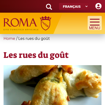
Skip
to
main
Search
content
form
Recherche
You
Home
/
Les rues du goût
are
here
Les rues du goût