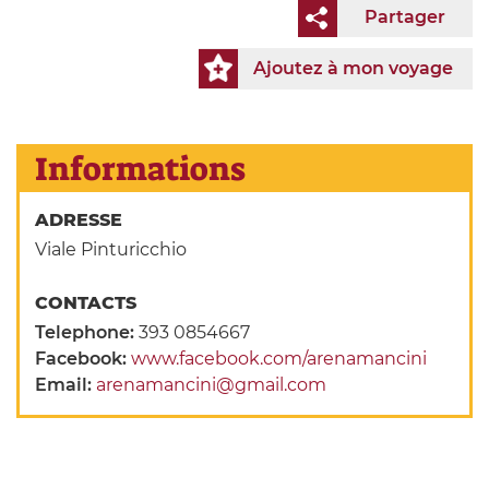
Partager
Ajoutez à mon voyage
Informations
ADRESSE
Viale Pinturicchio
CONTACTS
Telephone:
393 0854667
Facebook:
www.facebook.com/arenamancini
Email:
arenamancini@gmail.com