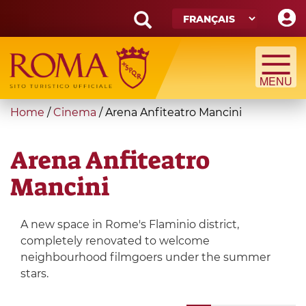
Skip
to
main
Search
content
form
Recherche
You
Home
/
Cinema
/
Arena Anfiteatro Mancini
are
here
Arena Anfiteatro
Mancini
A new space in Rome's Flaminio district,
completely renovated to welcome
neighbourhood filmgoers under the summer
stars.