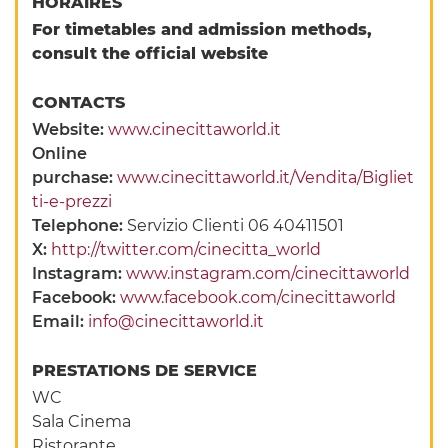
HORAIRES
For timetables and admission methods,
consult the official website
CONTACTS
Website:
www.cinecittaworld.it
Online
purchase:
www.cinecittaworld.it/Vendita/Bigliet
ti-e-prezzi
Telephone:
Servizio Clienti 06 40411501
X:
http://twitter.com/cinecitta_world
Instagram:
www.instagram.com/cinecittaworld
Facebook:
www.facebook.com/cinecittaworld
Email:
info@cinecittaworld.it
PRESTATIONS DE SERVICE
WC
Sala Cinema
Ristorante