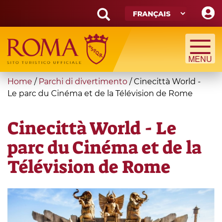
Skip
to
main
Search
content
form
Recherche
You
Home
/
Parchi di divertimento
/
Cinecittà World -
are
Le parc du Cinéma et de la Télévision de Rome
here
Cinecittà World - Le
parc du Cinéma et de la
Télévision de Rome