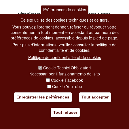
Préférences de cookies
Dipartimento Grandi Eventi, Sport, Turismo e Moda.
Ce site utilise des cookies techniques et de tiers.
Via di San Basilio, 51
00187 Roma
Vous pouvez librement donner, refuser ou révoquer votre
consentement à tout moment en accédant au panneau des
préférences de cookies, accessible depuis le pied de page.
CONTACT CENTER TEL. 06 06 08
Pour plus d'informations, veuillez consulter la politique de
CONTATTA LA REDAZIONE
confidentialité et de cookies.
Politique de confidentialité et de cookies
Cookie Tecnici Obbligatori
PRIVACY
Necessari per il funzionamento del sito
SOCIAL MEDIA POLICY
Cookie Facebook
Cookie YouTube
CREDITS
Enregistrer les préférences
Tout accepter
COPYRIGHT
ESCLUSIONE DI RESPONSABILITÀ
Tout refuser