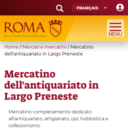
Skip
to
main
Search
content
form
Recherche
You
Home
/
Mercati e mercatini
/
Mercatino
are
dell'antiquariato in Largo Preneste
here
Mercatino
dell'antiquariato in
Largo Preneste
Mercatino completamente dedicato
all'antiquariato, artigianato, opi, hobbistica e
collezionismo.