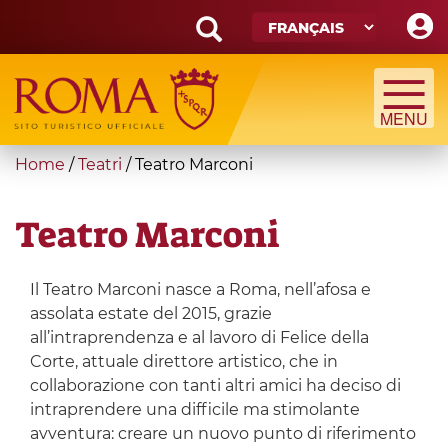
Skip
to
main
Search
content
form
Recherche
You
Home
/
Teatri
/
Teatro Marconi
are
here
Teatro Marconi
Il Teatro Marconi nasce a Roma, nell’afosa e
assolata estate del 2015, grazie
all’intraprendenza e al lavoro di Felice della
Corte, attuale direttore artistico, che in
collaborazione con tanti altri amici ha deciso di
intraprendere una difficile ma stimolante
avventura: creare un nuovo punto di riferimento