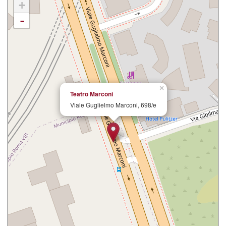
+
-
×
Teatro Marconi
Viale Guglielmo Marconi, 698/e