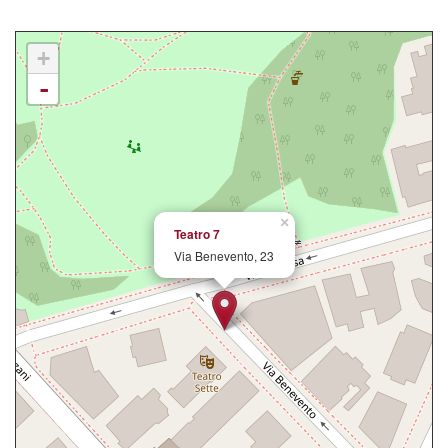
+
-
×
Teatro 7
Via Benevento, 23