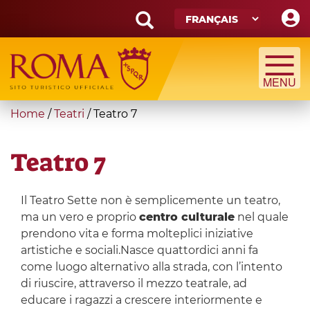
Skip
to
main
Search
content
form
Recherche
You
Home
/
Teatri
/
Teatro 7
are
here
Teatro 7
Il Teatro Sette non è semplicemente un teatro,
ma un vero e proprio
centro culturale
nel quale
prendono vita e forma molteplici iniziative
artistiche e sociali.Nasce quattordici anni fa
come luogo alternativo alla strada, con l’intento
di riuscire, attraverso il mezzo teatrale, ad
educare i ragazzi a crescere interiormente e