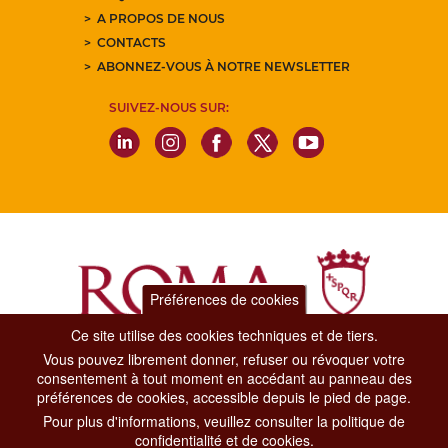
A PROPOS DE NOUS
CONTACTS
ABONNEZ-VOUS À NOTRE NEWSLETTER
SUIVEZ-NOUS SUR:
Préférences de cookies
Ce site utilise des cookies techniques et de tiers.
Vous pouvez librement donner, refuser ou révoquer votre
Dipartimento Grandi Eventi, Sport, Turismo e Moda.
consentement à tout moment en accédant au panneau des
Via di San Basilio, 51
préférences de cookies, accessible depuis le pied de page.
00187 Roma
Pour plus d'informations, veuillez consulter la politique de
confidentialité et de cookies.