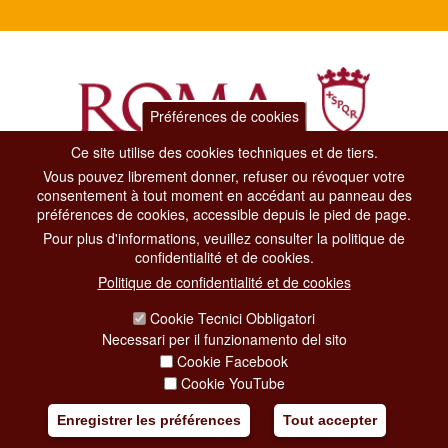
Préférences de cookies
Ce site utilise des cookies techniques et de tiers.
Vous pouvez librement donner, refuser ou révoquer votre
Dipartimento Grandi Eventi, Sport, Turismo e Moda.
consentement à tout moment en accédant au panneau des
Via di San Basilio, 51
préférences de cookies, accessible depuis le pied de page.
00187 Roma
Pour plus d'informations, veuillez consulter la politique de
confidentialité et de cookies.
CONTACT CENTER TEL. 06 06 08
Politique de confidentialité et de cookies
CONTATTA LA REDAZIONE
Cookie Tecnici Obbligatori
Necessari per il funzionamento del sito
Cookie Facebook
PRIVACY
Cookie YouTube
SOCIAL MEDIA POLICY
Enregistrer les préférences
Tout accepter
CREDITS