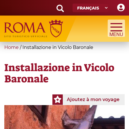
Skip
to
main
Search
content
form
Recherche
You
Home
/
Installazione in Vicolo Baronale
are
here
Installazione in Vicolo
Baronale
Ajoutez à mon voyage