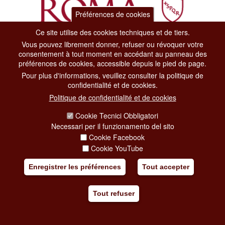
Préférences de cookies
Ce site utilise des cookies techniques et de tiers.
Vous pouvez librement donner, refuser ou révoquer votre
Dipartimento Grandi Eventi, Sport, Turismo e Moda.
consentement à tout moment en accédant au panneau des
Via di San Basilio, 51
préférences de cookies, accessible depuis le pied de page.
00187 Roma
Pour plus d'informations, veuillez consulter la politique de
confidentialité et de cookies.
CONTACT CENTER TEL. 06 06 08
Politique de confidentialité et de cookies
CONTATTA LA REDAZIONE
Cookie Tecnici Obbligatori
Necessari per il funzionamento del sito
Cookie Facebook
PRIVACY
Cookie YouTube
SOCIAL MEDIA POLICY
Enregistrer les préférences
Tout accepter
CREDITS
Tout refuser
COPYRIGHT
ESCLUSIONE DI RESPONSABILITÀ