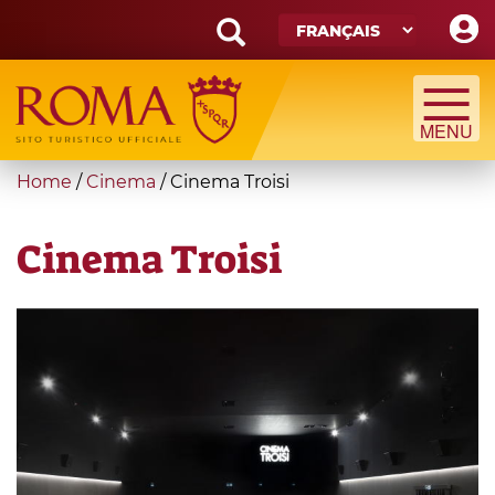
Skip
to
main
Search
content
form
Recherche
You
Home
/
Cinema
/
Cinema Troisi
are
here
Cinema Troisi