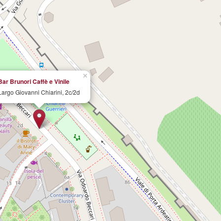
×
Bar Brunori Caffè e Vinile
Largo Giovanni Chiarini, 2c/2d