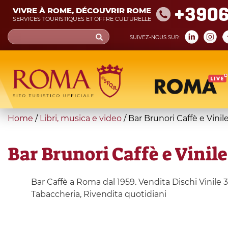
Skip
+390
VIVRE À ROME, DÉCOUVRIR ROME
to
SERVICES TOURISTIQUES ET OFFRE CULTURELLE
main
Search
SUIVEZ-NOUS SUR:
content
form
Recherche
You
Home
/
Libri, musica e video
/
Bar Brunori Caffè e Vinil
are
here
Bar Brunori Caffè e Vinile
Bar Caffè a Roma dal 1959. Vendita Dischi Vinile 
Tabaccheria, Rivendita quotidiani