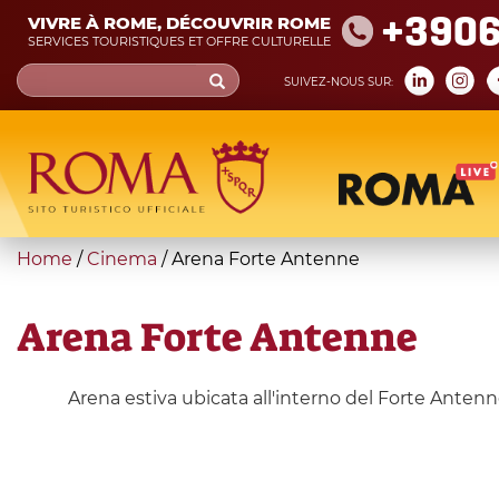
Skip
+390
VIVRE À ROME, DÉCOUVRIR ROME
to
SERVICES TOURISTIQUES ET OFFRE CULTURELLE
main
Search
SUIVEZ-NOUS SUR:
content
form
Recherche
You
Home
/
Cinema
/
Arena Forte Antenne
are
here
Arena Forte Antenne
Arena estiva ubicata all'interno del Forte Antenne