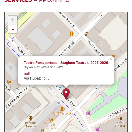
+
-
×
Teatro Portaportese - Stagione Teatrale 2025-2026
depuis 27/09/25 à 31/05/26
null
Via Rubattino, 5