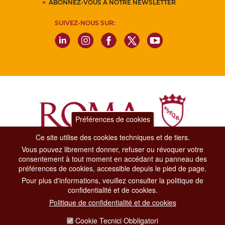
ABONNEZ-VOUS À NOTRE NEWSLETTER
SUIVEZ-NOUS SUR:
Préférences de cookies
Ce site utilise des cookies techniques et de tiers.
Vous pouvez librement donner, refuser ou révoquer votre
Dipartimento Grandi Eventi, Sport, Turismo e Moda.
consentement à tout moment en accédant au panneau des
Via di San Basilio, 51
préférences de cookies, accessible depuis le pied de page.
00187 Roma
Pour plus d'informations, veuillez consulter la politique de
confidentialité et de cookies.
CONTACT CENTER TEL. 06 06 08
Politique de confidentialité et de cookies
CONTATTA LA REDAZIONE
Cookie Tecnici Obbligatori