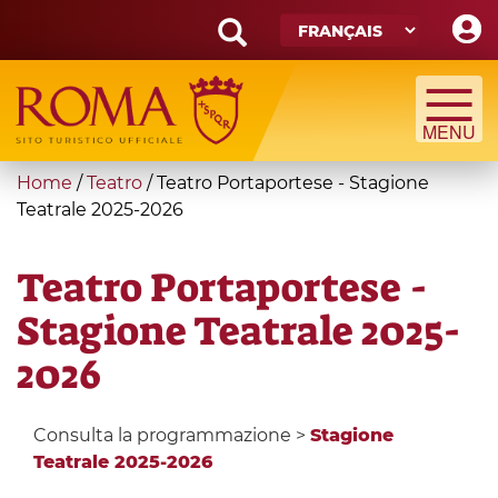
Skip
to
main
Search
content
form
Recherche
You
Home
/
Teatro
/
Teatro Portaportese - Stagione
are
Teatrale 2025-2026
here
Teatro Portaportese -
Stagione Teatrale 2025-
2026
Consulta la programmazione >
Stagione
Teatrale 2025-2026