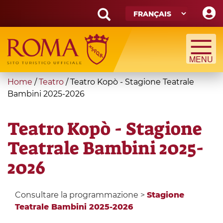
Skip
to
main
Search
content
form
Recherche
You
Home
/
Teatro
/
Teatro Kopò - Stagione Teatrale
are
Bambini 2025-2026
here
Teatro Kopò - Stagione
Teatrale Bambini 2025-
2026
Consultare la programmazione >
Stagione
Teatrale Bambini 2025-2026