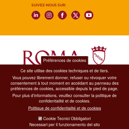
SUIVEZ-NOUS SUR:
Préférences de cookies
Ce site utilise des cookies techniques et de tiers.
Vous pouvez librement donner, refuser ou révoquer votre
Dipartimento Grandi Eventi, Sport, Turismo e Moda.
consentement à tout moment en accédant au panneau des
Via di San Basilio, 51
préférences de cookies, accessible depuis le pied de page.
00187 Roma
Pour plus d'informations, veuillez consulter la politique de
confidentialité et de cookies.
CONTACT CENTER TEL. 06 06 08
Politique de confidentialité et de cookies
CONTATTA LA REDAZIONE
Cookie Tecnici Obbligatori
Necessari per il funzionamento del sito