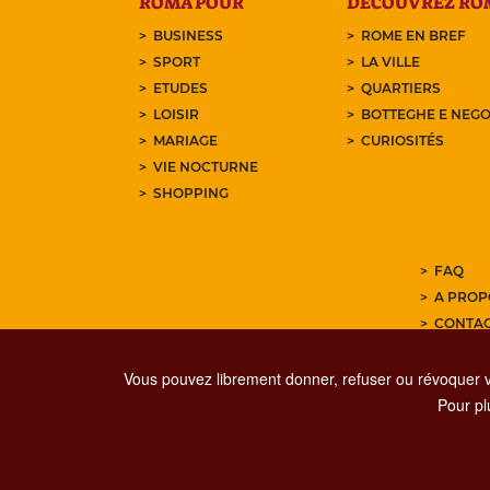
ROMA POUR
DÉCOUVREZ RO
BUSINESS
ROME EN BREF
SPORT
LA VILLE
ETUDES
QUARTIERS
LOISIR
BOTTEGHE E NEGO
MARIAGE
CURIOSITÉS
VIE NOCTURNE
SHOPPING
FAQ
A PROP
CONTA
ABONNE
Vous pouvez librement donner, refuser ou révoquer 
Pour plu