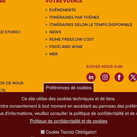
ME
VOTRE VOYAGE
EVÉNEMENTS
ITINÉRAIRES PAR THÈMES
ITINÉRAIRES SELON LE TEMPS DISPONIBLE
ZI STORICI
NEWS
ROME FREE/LOW COST
FOOD AND WINE
MER
SUIVEZ-NOUS SUR:
OS DE NOUS
Préférences de cookies
CTS
Ce site utilise des cookies techniques et de tiers.
Z-VOUS À NOTRE NEWSLETTER
votre consentement à tout moment en accédant au panneau des préfére
s d'informations, veuillez consulter la politique de confidentialité et de
Politique de confidentialité et de cookies
Dipartimento Grandi Eventi, Sport, Turismo e Moda.
Cookie Tecnici Obbligatori
Via di San Basilio, 51