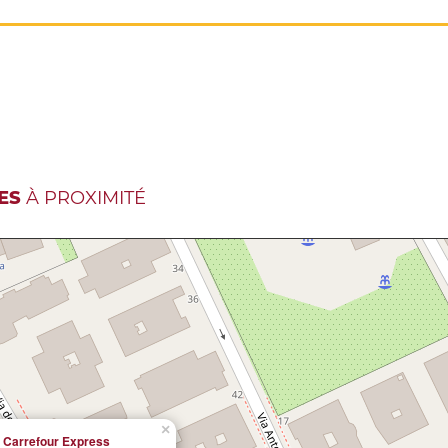
ES
À PROXIMITÉ
×
Carrefour Express