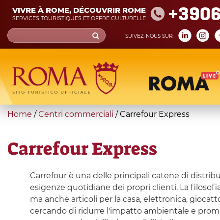
Skip
+390
VIVRE À ROME, DÉCOUVRIR ROME
to
SERVICES TOURISTIQUES ET OFFRE CULTURELLE
main
Search
SUIVEZ-NOUS SUR:
content
form
Recherche
You
Home
/
Centri commerciali
/
Carrefour Express
are
here
Carrefour Express
Carrefour è una delle principali catene di distr
esigenze quotidiane dei propri clienti. La filosofi
ma anche articoli per la casa, elettronica, giocatto
cercando di ridurre l'impatto ambientale e promuo