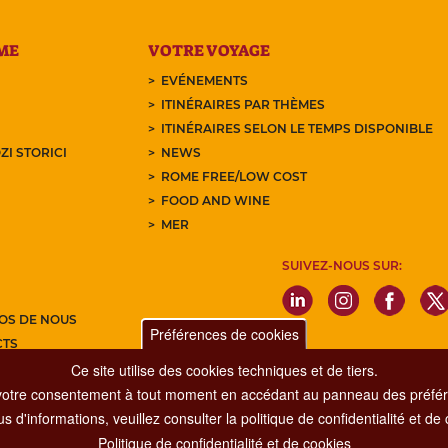
ME
VOTRE VOYAGE
EVÉNEMENTS
ITINÉRAIRES PAR THÈMES
ITINÉRAIRES SELON LE TEMPS DISPONIBLE
ZI STORICI
NEWS
ROME FREE/LOW COST
FOOD AND WINE
MER
SUIVEZ-NOUS SUR:
OS DE NOUS
Préférences de cookies
CTS
Ce site utilise des cookies techniques et de tiers.
Z-VOUS À NOTRE NEWSLETTER
votre consentement à tout moment en accédant au panneau des préfére
s d'informations, veuillez consulter la politique de confidentialité et de
Politique de confidentialité et de cookies