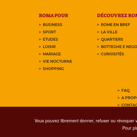
ROMA POUR
DÉCOUVREZ RO
BUSINESS
ROME EN BREF
SPORT
LA VILLE
ETUDES
QUARTIERS
LOISIR
BOTTEGHE E NEGO
MARIAGE
CURIOSITÉS
VIE NOCTURNE
SHOPPING
FAQ
A PROP
CONTA
ABONNE
Vous pouvez librement donner, refuser ou révoquer 
Pour plu