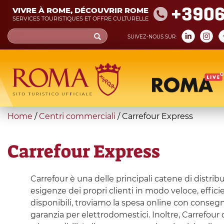
Skip
+390
VIVRE À ROME, DÉCOUVRIR ROME
to
SERVICES TOURISTIQUES ET OFFRE CULTURELLE
main
Search
SUIVEZ-NOUS SUR:
content
form
Recherche
You
Home
/
Centri commerciali
/
Carrefour Express
are
here
Carrefour Express
Carrefour è una delle principali catene di distri
esigenze dei propri clienti in modo veloce, effici
disponibili, troviamo la spesa online con consegna
garanzia per elettrodomestici. Inoltre, Carrefour