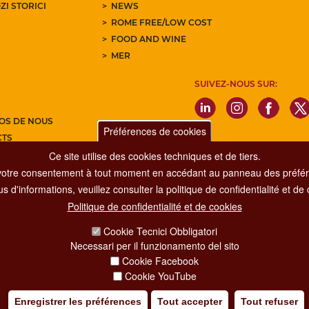
ZI STORICI
NEWS
ROME FREE/LOW COST
FOOD AND WINE
MER
SUIVEZ-NOUS SUR:
OS DE NOUS
Préférences de cookies
CTS
Ce site utilise des cookies techniques et de tiers.
Z-VOUS À NOTRE NEWSLETTER
votre consentement à tout moment en accédant au panneau des préfére
s d'informations, veuillez consulter la politique de confidentialité et de
Politique de confidentialité et de cookies
Dipartimento Grandi Eventi, Sport, Turismo e Moda.
Cookie Tecnici Obbligatori
Via di San Basilio, 51
Necessari per il funzionamento del sito
00187 Roma
Cookie Facebook
Cookie YouTube
Enregistrer les préférences
Tout accepter
Tout refuser
IA POLICY
CREDITS
COPYRIGHT