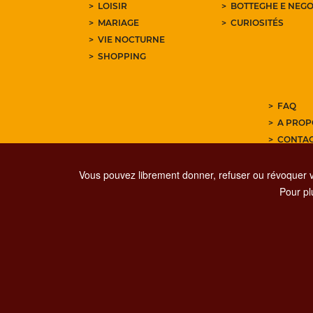
LOISIR
BOTTEGHE E NEGO
MARIAGE
CURIOSITÉS
VIE NOCTURNE
SHOPPING
FAQ
A PROP
CONTA
ABONNE
Vous pouvez librement donner, refuser ou révoquer 
Pour plu
PRIVACY
SOCIAL MED