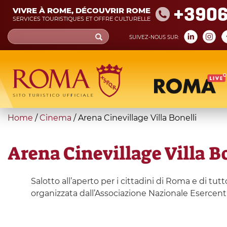
Skip
+390
VIVRE À ROME, DÉCOUVRIR ROME
to
SERVICES TOURISTIQUES ET OFFRE CULTURELLE
main
Search
SUIVEZ-NOUS SUR:
content
form
Recherche
You
Home
/
Cinema
/
Arena Cinevillage Villa Bonelli
are
here
Arena Cinevillage Villa B
Salotto all’aperto per i cittadini di Roma e di tut
organizzata dall’Associazione Nazionale Esercenti