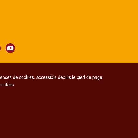
nces de cookies, accessible depuis le pied de page.
 cookies.
CONTACT CENTER TEL. 06 06 08
CONTATTA LA REDAZIONE
ESCLUSIONE DI RESPONSABILITÀ