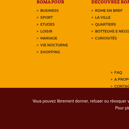
ROMA POUR
DÉCOUVREZ RO
BUSINESS
ROME EN BREF
SPORT
LA VILLE
ETUDES
QUARTIERS
LOISIR
BOTTEGHE E NEGO
MARIAGE
CURIOSITÉS
VIE NOCTURNE
SHOPPING
FAQ
A PROP
CONTA
ABONNE
Vous pouvez librement donner, refuser ou révoquer 
Pour plu