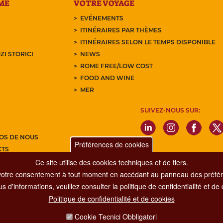
ME
VOTRE VOYAGE
EVÉNEMENTS
ITINÉRAIRES PAR THÈMES
ITINÉRAIRES SELON LE TEMPS DISPONIBLE
ZI STORICI
NEWS
ROME FREE/LOW COST
FOOD AND WINE
MER
SUIVEZ-NOUS SUR:
OS DE NOUS
Préférences de cookies
CTS
Ce site utilise des cookies techniques et de tiers.
Z-VOUS À NOTRE NEWSLETTER
votre consentement à tout moment en accédant au panneau des préfére
s d'informations, veuillez consulter la politique de confidentialité et de
Politique de confidentialité et de cookies
Dipartimento Grandi Eventi, Sport, Turismo e Moda.
Cookie Tecnici Obbligatori
Via di San Basilio, 51