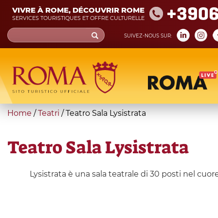
Skip
+390
VIVRE À ROME, DÉCOUVRIR ROME
to
SERVICES TOURISTIQUES ET OFFRE CULTURELLE
main
Search
SUIVEZ-NOUS SUR:
content
form
Recherche
You
Home
/
Teatri
/
Teatro Sala Lysistrata
are
here
Teatro Sala Lysistrata
Lysistrata è una sala teatrale di 30 posti nel cuor