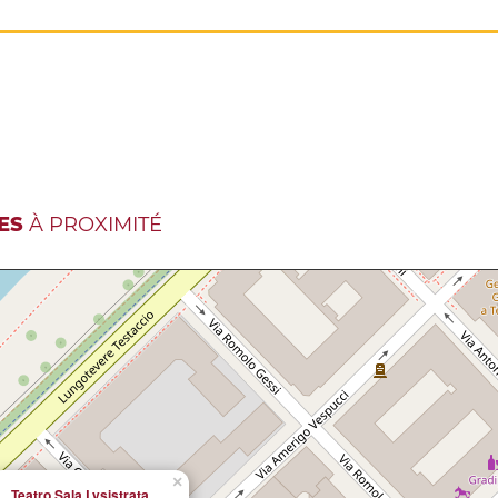
ES
À PROXIMITÉ
×
Teatro Sala Lysistrata