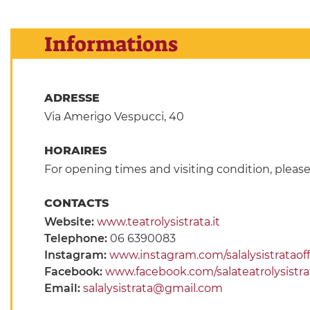
Informations
ADRESSE
Via Amerigo Vespucci, 40
HORAIRES
For opening times and visiting condition, pleas
CONTACTS
Website:
www.teatrolysistrata.it
Telephone:
06 6390083
Instagram:
www.instagram.com/salalysistrataoff
Facebook:
www.facebook.com/salateatrolysistra
Email:
salalysistrata@gmail.com