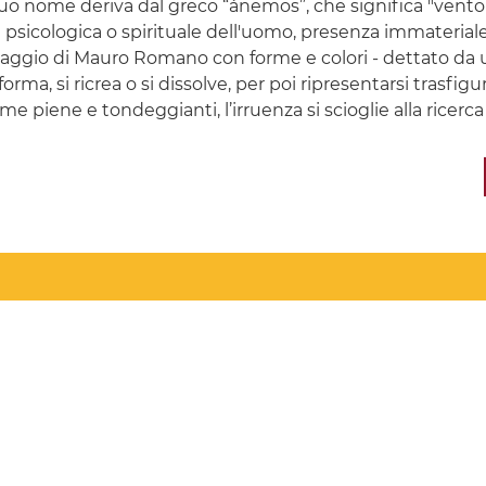
 suo nome deriva dal greco “ánemos”, che significa "vento" o
psicologica o spirituale dell'uomo, presenza immateria
lvaggio di Mauro Romano con forme e colori - dettato da u
orma, si ricrea o si dissolve, per poi ripresentarsi trasfig
rme piene e tondeggianti, l’irruenza si scioglie alla ricer