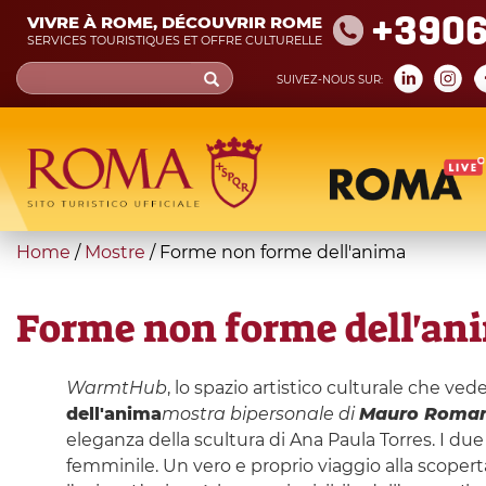
Skip
+390
VIVRE À ROME, DÉCOUVRIR ROME
to
SERVICES TOURISTIQUES ET OFFRE CULTURELLE
main
Search
SUIVEZ-NOUS SUR:
content
form
Recherche
You
Home
/
Mostre
/
Forme non forme dell'anima
are
here
Forme non forme dell'an
WarmtHub
, lo spazio artistico culturale che ve
dell'anima
mostra bipersonale di
Mauro Roma
eleganza della scultura di Ana Paula Torres. I due
femminile. Un vero e proprio viaggio alla scoperta d