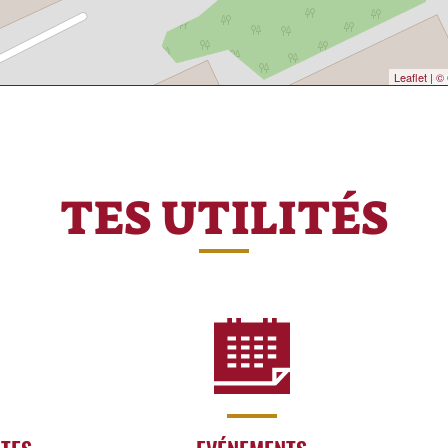
Leaflet
|
© 
TES UTILITÉS