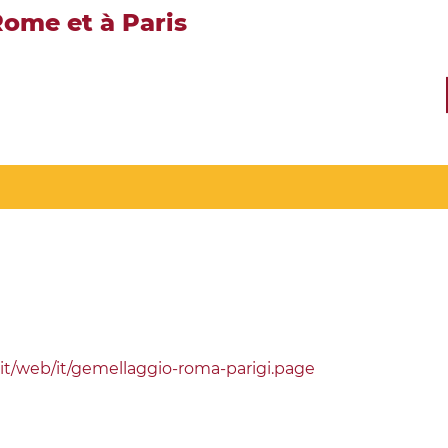
ome et à Paris
t/web/it/gemellaggio-roma-parigi.page