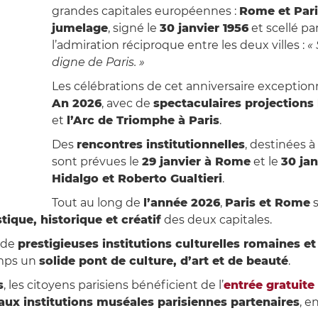
grandes capitales européennes :
Rome et Pari
jumelage
, signé le
30 janvier 1956
et scellé pa
l’admiration réciproque entre les deux villes :
«
digne de Paris. »
Les célébrations de cet anniversaire exception
An 2026
, avec de
spectaculaires projections
et
l’Arc de Triomphe à Paris
.
Des
rencontres institutionnelles
, destinées à
sont prévues le
29 janvier à Rome
et le
30 jan
Hidalgo et Roberto Gualtieri
.
Tout au long de
l’année 2026
,
Paris et Rome
s
tique, historique et créatif
des deux capitales.
e de
prestigieuses institutions culturelles romaines et
emps un
solide pont de culture, d’art et de beauté
.
s
, les citoyens parisiens bénéficient de l’
entrée gratuit
 aux institutions muséales parisiennes partenaires
, e