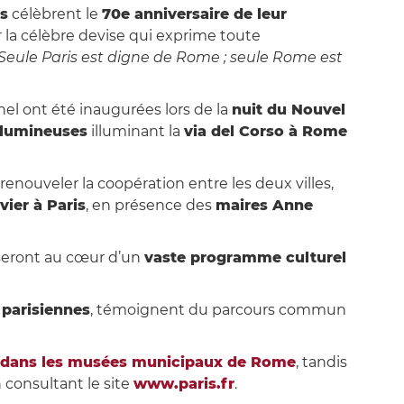
s
célèbrent le
70e anniversaire de leur
r la célèbre devise qui exprime toute
 Seule Paris est digne de Rome ; seule Rome est
nel ont été inaugurées lors de la
nuit du Nouvel
 lumineuses
illuminant la
via del Corso à Rome
 renouveler la coopération entre les deux villes,
vier à Paris
, en présence des
maires Anne
eront au cœur d’un
vaste programme culturel
 parisiennes
, témoignent du parcours commun
e dans les musées municipaux de Rome
, tandis
n consultant le site
www.paris.fr
.