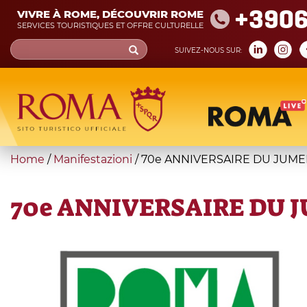
Skip
+390
VIVRE À ROME, DÉCOUVRIR ROME
to
SERVICES TOURISTIQUES ET OFFRE CULTURELLE
main
Search
SUIVEZ-NOUS SUR:
content
form
Recherche
You
Home
/
Manifestazioni
/
70e ANNIVERSAIRE DU JUME
are
here
70e ANNIVERSAIRE DU J